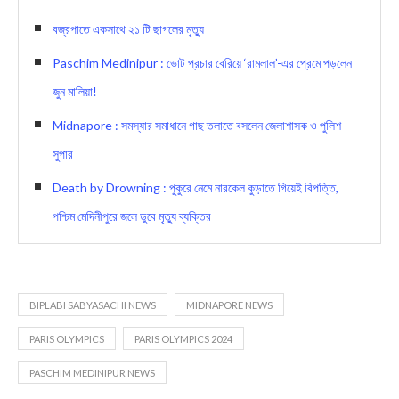
বজ্রপাতে একসাথে ২১ টি ছাগলের মৃত্যু
Paschim Medinipur : ভোট প্রচার বেরিয়ে ‘রামলাল’-এর প্রেমে পড়লেন
জুন মালিয়া!
Midnapore : সমস্যার সমাধানে গাছ তলাতে বসলেন জেলাশাসক ও পুলিশ
সুপার
Death by Drowning : পুকুরে নেমে নারকেল কুড়াতে গিয়েই বিপত্তি,
পশ্চিম মেদিনীপুরে জলে ডুবে মৃত্যু ব্যক্তির
BIPLABI SABYASACHI NEWS
MIDNAPORE NEWS
PARIS OLYMPICS
PARIS OLYMPICS 2024
PASCHIM MEDINIPUR NEWS