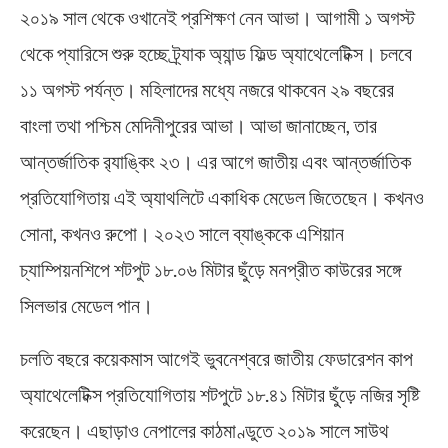
২০১৯ সাল থেকে ওখানেই প্রশিক্ষণ নেন আভা। আগামী ১ অগস্ট
থেকে প্যারিসে শুরু হচ্ছে ট্র্যাক অ্যান্ড ফিল্ড অ্যাথেলেটিক্স। চলবে
১১ অগস্ট পর্যন্ত। মহিলাদের মধ্যে নজরে থাকবেন ২৯ বছরের
বাংলা তথা পশ্চিম মেদিনীপুরের আভা। আভা জানাচ্ছেন, তার
আন্তর্জাতিক র‌্যাঙ্কিং ২৩। এর আগে জাতীয় এবং আন্তর্জাতিক
প্রতিযোগিতায় এই অ্যাথলিটে একাধিক মেডেল জিতেছেন। কখনও
সোনা, কখনও রুপো। ২০২৩ সালে ব্যাঙ্ককে এশিয়ান
চ্যাম্পিয়নশিপে শটপুট ১৮.০৬ মিটার ছুঁড়ে মনপ্রীত কাউরের সঙ্গে
সিলভার মেডেল পান।
চলতি বছরে কয়েকমাস আগেই ভুবনেশ্বরে জাতীয় ফেডারেশন কাপ
অ্যাথেলেটিক্স প্রতিযোগিতায় শটপুটে ১৮.৪১ মিটার ছুঁড়ে নজির সৃষ্টি
করেছেন। এছাড়াও নেপালের কাঠমাণ্ডুতে ২০১৯ সালে সাউথ