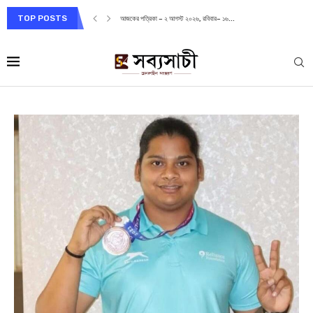
TOP POSTS
আজকের পত্রিকা – ২ আগস্ট ২০২৬, রবিবার– ১৬...