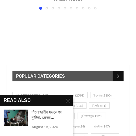
POPULAR CATEGORIES
UNCATEGORIZED
(107)
আজকের সেরা ১০
(2598)
ই-পেপার
(2100)
READ ALSO
খেলাধূলো
(5)
জেলার খবর
(602)
ঝাড়গ্রাম
(388)
দিনপঞ্জিকা
(1)
দাঁতন জাতীয় সড়কে পথ
দৈনিক রাশিফল
(819)
পশ্চিম মেদিনীপুর
(2937)
পূর্ব মেদিনীপুর
(1120)
দূর্ঘটনা, গুরুতর...
August 18, 2020
বন্যপ্রাণ
(4)
বিনোদন
(3)
ভ্রমণ এবং তীর্থকেন্দ্র
(24)
রাজনীতি
(347)