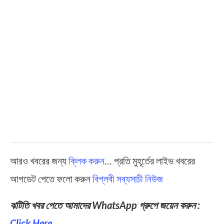
আরও খবরের জন্য
ক্লিক করুন
… প্রতি মুহূর্তের লাইভ খবরের
আপডেট পেতে ফলো করুন
বিপ্লবী সব্যসাচী নিউজ
ঝটিতি খবর পেতে আমাদের WhatsApp গ্রুপে জয়েন করুন :
Click Here