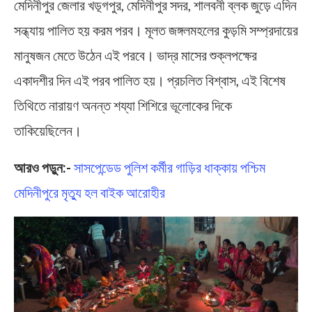
মেদিনীপুর জেলার খড়্গপুর, মেদিনীপুর সদর, শালবনী ব্লক জুড়ে এদিন
সন্ধ্যায় পালিত হয় করম পরব। মূলত জঙ্গলমহলের কুড়মি সম্প্রদায়ের
মানুষজন মেতে উঠেন এই পরবে। ভাদ্র মাসের শুক্লপক্ষের
একাদশীর দিন এই পরব পালিত হয়। প্রচলিত বিশ্বাস, এই বিশেষ
তিথিতে নারায়ণ অনন্ত শয্যা শিশিরে ভূলোকের দিকে
তাকিয়েছিলেন।
আরও পড়ুন:-
সাসপেন্ডেড পুলিশ কর্মীর গাড়ির ধাক্কায় পশ্চিম
মেদিনীপুরে মৃত্যু হল বাইক আরোহীর