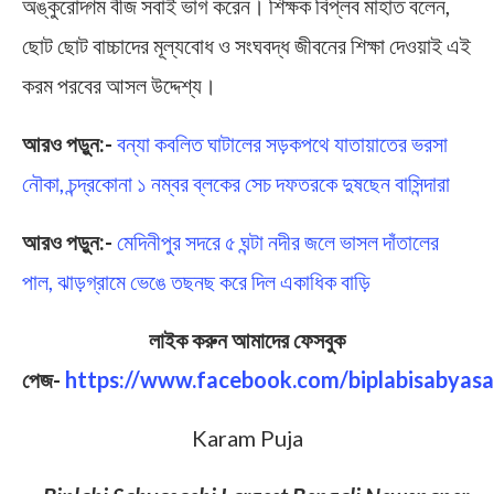
অঙ্কুরোদ্গম বীজ সবাই ভাগ করেন। শিক্ষক বিপ্লব মাহাত বলেন,
ছোট ছোট বাচ্চাদের মূল্যবোধ ও সংঘবদ্ধ জীবনের শিক্ষা দেওয়াই এই
করম পরবের আসল উদ্দেশ্য।
আরও পড়ুন:-
বন্যা কবলিত ঘাটালের সড়কপথে যাতায়াতের ভরসা
নৌকা, চন্দ্রকোনা ১ নম্বর ব্লকের সেচ দফতরকে দুষছেন বাসিন্দারা
আরও পড়ুন:-
মেদিনীপুর সদরে ৫ ঘন্টা নদীর জলে ভাসল দাঁতালের
পাল, ঝাড়গ্রামে ভেঙে তছনছ করে দিল একাধিক বাড়ি
লাইক করুন আমাদের ফেসবুক
পেজ-
https://www.facebook.com/biplabisabyasa
Karam Puja