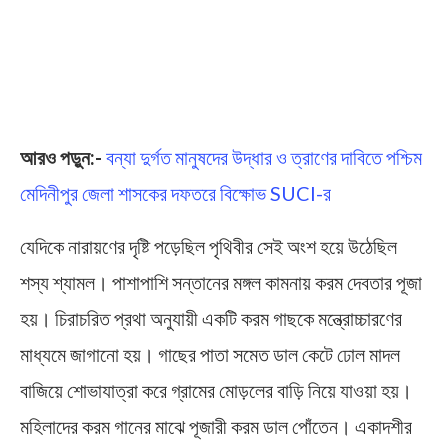
আরও পড়ুন:-
বন্যা দুর্গত মানুষদের উদ্ধার ও ত্রাণের দাবিতে পশ্চিম
মেদিনীপুর জেলা শাসকের দফতরে বিক্ষোভ SUCI-র
যেদিকে নারায়ণের দৃষ্টি পড়েছিল পৃথিবীর সেই অংশ হয়ে উঠেছিল
শস্য শ্যামল। পাশাপাশি সন্তানের মঙ্গল কামনায় করম দেবতার পূজা
হয়। চিরাচরিত প্রথা অনুযায়ী একটি করম গাছকে মন্ত্রোচ্চারণের
মাধ্যমে জাগানো হয়। গাছের পাতা সমেত ডাল কেটে ঢোল মাদল
বাজিয়ে শোভাযাত্রা করে গ্রামের মোড়লের বাড়ি নিয়ে যাওয়া হয়।
মহিলাদের করম গানের মাঝে পূজারী করম ডাল পোঁতেন। একাদশীর