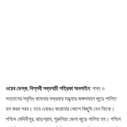
ওয়েব ডেস্ক, বিপ্লবী সব্যসাচী পত্রিকা অনলাইন:
শস্য ও
সন্তানের সমৃদ্ধি কামনায় শুক্রবার সন্ধ্যায় জঙ্গলমহল জুড়ে পালিত
হল করম পরব। তবে এবারও করোনার কোপে কিছুটা যেন ফিকে।
পশ্চিম মেদিনীপুর, ঝাড়গ্রাম, পুরুলিয়া জেলা জুড়ে পালিত হয। পশ্চিম