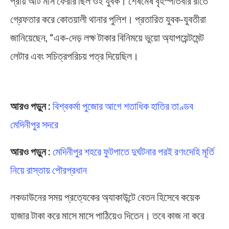
প্রায় আট মাস ফেরার ছিল ওই যুবক। শেষমেষ বৃহস্পতিবার রাতে
গ্রেফতার করে কোতয়ালী থানার পুলিশ। প্রতারিত যুবক-যুবতীরা
জানিয়েছেন, “এক-দেড় লক্ষ টাকার বিনিময়ে ভুয়ো অ্যাপয়েন্টমেন্ট
লেটার এবং সচিত্রপরিচয় পত্র দিয়েছিল।
Job Fraud
আরও পড়ুন :
বিশ্বকর্মা পুজোর আগে শতাধিক হাতির তাণ্ডব
মেদিনীপুর সদরে
আরও পড়ুন :
মেদিনীপুর শহরে ফুটপাতে দুর্ঘটনার পরই রণংদেহি মূর্তি
নিয়ে রাস্তায় পৌরপ্রধান
লকডাউনের সময় প্রত্যেকের অ্যাকাউন্টে বেতন হিসেবে কয়েক
হাজার টাকা করে মাসে মাসে পাঠিয়েও দিতেন। তবে কাজ না করে