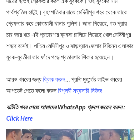
দায়ের হতেই গ্রেফতার করল এক যুবককে। ওই যুবকের নাম
পার্থপ্রতিম হাটুই। বৃহস্পতিবার রাতে মেদিনীপুর শহর থেকে তাকে
গ্রেফতার করে কোতয়ালী থানার পুলিশ। জানা গিয়েছে, গত প্রায়
চার বছর ধরে এই প্রতারণার ব্যবসা চালিয়ে গিয়েছে খোদ মেদিনীপুর
শহরে বসেই। পশ্চিম মেদিনীপুর ও ঝাড়গ্রাম জেলার বিভিন্ন এলাকার
যুবক-যুবতীরা তার ফাঁদে পড়ে প্রতারণার শিকার হয়েছেন।
আরও খবরের জন্য
ক্লিক করুন
… প্রতি মুহূর্তের লাইভ খবরের
আপডেট পেতে ফলো করুন
বিপ্লবী সব্যসাচী নিউজ
ঝটিতি খবর পেতে আমাদের WhatsApp গ্রুপে জয়েন করুন :
Click Here