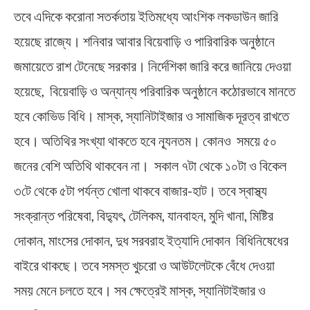
তবে এদিকে করোনা সতর্কতায় ইতিমধ্যে আংশিক লকডাউন জারি
হয়েছে রাজ্যে। শনিবার আবার বিয়েবাড়ি ও পারিবারিক অনুষ্ঠানে
জমায়েতে রাশ টেনেছে সরকার। নির্দেশিকা জারি করে জানিয়ে দেওয়া
হয়েছে, বিয়েবাড়ি ও অন্যান্য পরিবারিক অনুষ্ঠানে কঠোরভাবে মানতে
হবে কোভিড বিধি। মাস্ক, স্যানিটাইজার ও সামাজিক দূরত্ব রাখতে
হবে। অতিথির সংখ্যা থাকতে হবে ন্যূনতম। কোনও সময়ে ৫০
জনের বেশি অতিথি থাকবেন না। সকাল ৭টা থেকে ১০টা ও বিকেল
৩টে থেকে ৫টা পর্যন্ত খোলা থাকবে বাজার-হাট। তবে স্বাস্থ্য
সংক্রান্ত পরিষেবা, বিদ্যুৎ, টেলিকম, যানবাহন, মুদি খানা, মিষ্টির
দোকান, মাংসের দোকান, দুধ সরবরাহ ইত্যাদি দোকান বিধিনিষেধের
বাইরে থাকছে। তবে সমস্ত খুচরো ও আউটলেটকে বেঁধে দেওয়া
সময় মেনে চলতে হবে। সব ক্ষেত্রেই মাস্ক, স্যানিটাইজার ও