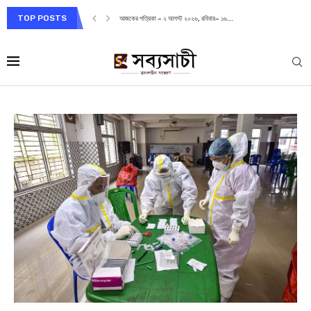
TOP POSTS
আজকের পত্রিকা – ২ আগস্ট ২০২৬, রবিবার– ১৬...