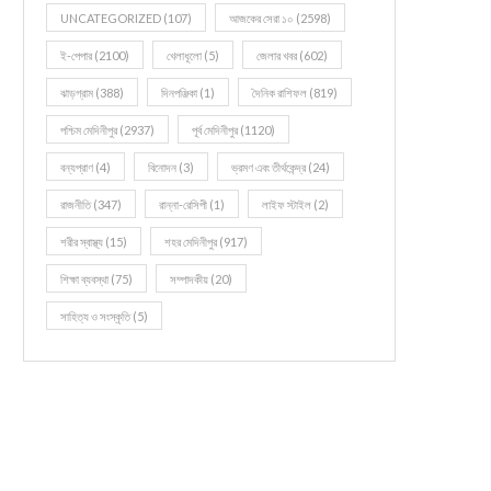
UNCATEGORIZED
(107)
আজকের সেরা ১০
(2598)
ই-পেপার
(2100)
খেলাধূলো
(5)
জেলার খবর
(602)
ঝাড়গ্রাম
(388)
দিনপঞ্জিকা
(1)
দৈনিক রাশিফল
(819)
পশ্চিম মেদিনীপুর
(2937)
পূর্ব মেদিনীপুর
(1120)
বন্যপ্রাণ
(4)
বিনোদন
(3)
ভ্রমণ এবং তীর্থকেন্দ্র
(24)
রাজনীতি
(347)
রান্না-রেসিপী
(1)
লাইফ স্টাইল
(2)
শরীর স্বাস্থ্য
(15)
শহর মেদিনীপুর
(917)
শিক্ষা ব্যবস্থা
(75)
সম্পাদকীয়
(20)
সাহিত্য ও সংস্কৃতি
(5)