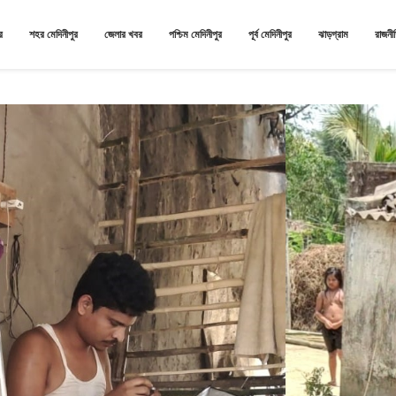
র
শহর মেদিনীপুর
জেলার খবর
পশ্চিম মেদিনীপুর
পূর্ব মেদিনীপুর
ঝাড়গ্রাম
রাজনী