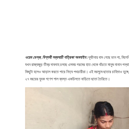
ওয়েব ডেস্ক, বিপ্লবী সব্যসাচী পত্রিকা অনলাইন :
দূর্ঘটনায় বাদ গেছে ডান পা, মি
যখন রাজ্যজুড় তীব্র দাবদাহ চলছে এসময় গরমের হাত থেকে বাঁচতে মানুষ নানান পন
কিছুটা হলেও আড়াল করতে পারে নিত্য পথচারীরা। এই মরসুমে ছাতার চাহিদাও তুঙ্গে,তাই
২৭ বছরের যুবক গণেশ শাল ব্যস্ত একচিলতে বাড়িতে ছাতা তৈরিতে।