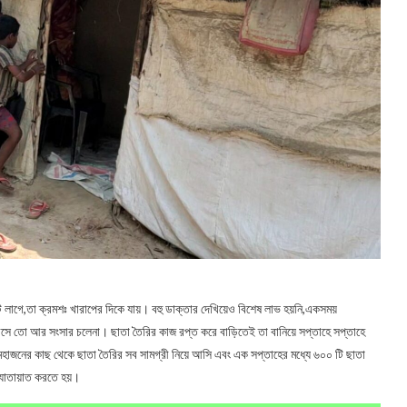
ট লাগে,তা ক্রমশঃ খারাপের দিকে যায়। বহু ডাক্তার দেখিয়েও বিশেষ লাভ হয়নি,একসময়
 বসে তো আর সংসার চলেনা। ছাতা তৈরির কাজ রপ্ত করে বাড়িতেই তা বানিয়ে সপ্তাহে সপ্তাহে
হাজনের কাছ থেকে ছাতা তৈরির সব সামগ্রী নিয়ে আসি এবং এক সপ্তাহের মধ্যে ৬০০ টি ছাতা
র যাতায়াত করতে হয়।