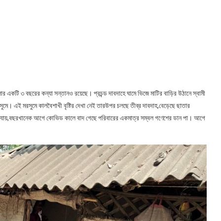
ার একটি ৩ বছরের কন্যা সন্তানও রয়েছে। প্রচন্ড দাবদাহে ঘামে ভিজে মাটির বাড়ির উঠানে স্বামী
ষার মরসুমে। এই মরসুমে কালবৈশাখী বৃষ্টির দেখা নেই তারউপর চলছে তীব্র দাবদাহ,বেড়েছে ছাতার
া যায়,বছরখানেক আগে কোভিড কালে বাদ গেছে পরিবারের একমাত্র সম্বল গণেশের ডান পা। আগে