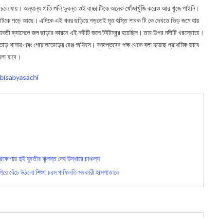
ে যায়। অন্যান্য হাতি গুলি ডুবন্ত ওই বাচ্চা টিকে অনেক খোঁজাখুঁজি করেও আর খুজে পাইনি।
ঁটে আটকে পড়ে আছে। এদিকে এই খবর ছড়িয়ে পড়তেই মৃত হস্তি শাবক টি কে দেখতে ভিড় জমে যায়
ংসাবতী ক্যানেলে জল ছাড়ার কারনে এই নদীটি জলে টইটম্বুর হয়েছিল। তার উপর নদীটি খরস্রোতা।
লতোড় থানায় এবং গোয়ালতোড়ের রেঞ্জ অফিসে। বনদপ্তরের পক্ষ থেকে বলা হয়েছে প্রাথমিক ভাবে
বলা যাবে।
bisabyasachi
ণায় দুই যুবতীর ঝুলন্ত দেহ উদ্ধারে চাঞ্চল্য
য়ে বেঁচে উঠলো শিশু! চরম গাফিলতি সরকারী হাসপাতালে