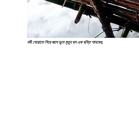
নদী পেরোতে গিয়ে জলে ডুবে মৃত্যু হল এক হস্তি শাবকের,