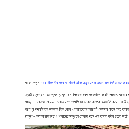
আরও পড়ুন-
ফের শালবনীর করোনা হাসপাতালে মৃত্যু হল দাঁতনের এক নির্মান সহায়কে
স্থানীয় সুত্রে ও বনদপ্তর সুত্রে জানা গিয়েছে বেশ কয়েকদিন ধরেই গোয়ালতোড়ের 
গাড়ে। এলাকায় তাণ্ডব চালানোর পাশাপাশি ফসলেরও ব্যাপক ক্ষয়ক্ষতি করে। সেই হা
ধরমপুর কদমডিহার জঙ্গলের দিক থেকে গোয়ালতোড় আর শাঁখাভাঙ্গার মাঝে মাঠে তমাল 
রাত্রী একটা নাগাদ তারাও খাবারের সন্ধানে বেরিয়ে পড়ে ওই তমাল নদীর চরের মা