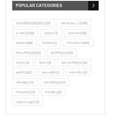
POPULAR CATEGORIES
UNCATEGORIZED
(107)
আজকের সেরা ১০
(2598)
ই-পেপার
(2106)
খেলাধূলো
(5)
জেলার খবর
(602)
ঝাড়গ্রাম
(388)
দিনপঞ্জিকা
(1)
দৈনিক রাশিফল
(819)
পশ্চিম মেদিনীপুর
(2937)
পূর্ব মেদিনীপুর
(1120)
বন্যপ্রাণ
(4)
বিনোদন
(3)
ভ্রমণ এবং তীর্থকেন্দ্র
(24)
রাজনীতি
(347)
রান্না-রেসিপী
(1)
লাইফ স্টাইল
(2)
শরীর স্বাস্থ্য
(15)
শহর মেদিনীপুর
(917)
শিক্ষা ব্যবস্থা
(75)
সম্পাদকীয়
(20)
সাহিত্য ও সংস্কৃতি
(5)