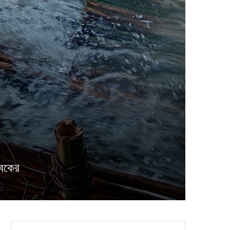
াবকের