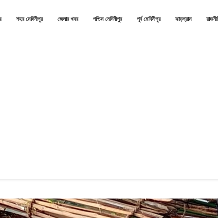
র
শহর মেদিনীপুর
জেলার খবর
পশ্চিম মেদিনীপুর
পূর্ব মেদিনীপুর
ঝাড়গ্রাম
রাজনী