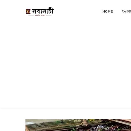
HOME
ই-পেপা