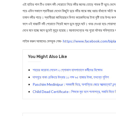
এই হাতির পাল টিও তমাল নদী পেরোতে গিয়ে নদীর জলের তোড়ে শাবক টি ভুবে ভেসে চল
পরে এদিন সকালে স্থানীয়রা দেখেন কিছুটা দুরে নদীর মাঝে মাছ ধরার বাঁধানো আ
তমাল নদীর পাড়ে। স্থানীয়রা জানিয়েছেন বিগত কয়েকদিনের টানা বৃষ্টি তার উপর ক
ফলে ওই বাচ্চাটি নদী পেরোতে গিয়েই জলে ডুবে মৃত্যু ঘটে। খবর দেওয়া হয়ে গোয়া
দেখে মনে হচ্ছে জলে ডুবেই মৃত্যু হয়েছে। ময়নাতদন্তের পর পুরো ঘটনার সবিস্তারে 
লাইক করুন আমাদের ফেসবুক পেজ-
https://www.facebook.com/bipla
You Might Also Like
শহরের করোনা লেভেল ২ গ্লোকাল হাসপাতালে কর্মীদের বিক্ষোভ
দাসপুরে নাকা চেকিংয়ে উদ্ধার ১১ লক্ষ ৯৫ হাজার টাকা, তদন্তে পুলিশ
Paschim Medinipur : সমকামী বিয়ে, অশান্তির জেরে আত্মহত্যা? চন্দ্রকো
Child Dead Certificate : শিশুকে মৃত বলে শংসাপত্র, সমাধি দিতে গি