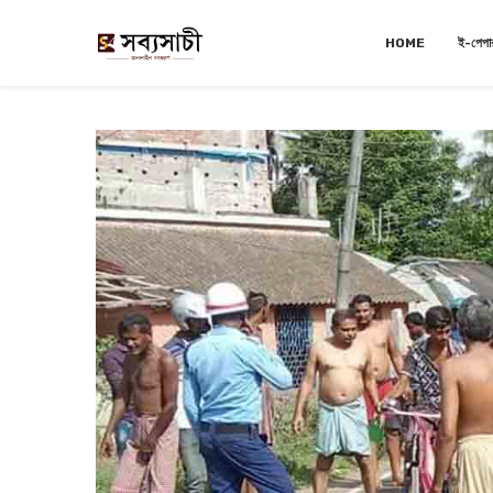
HOME
ই-পেপা