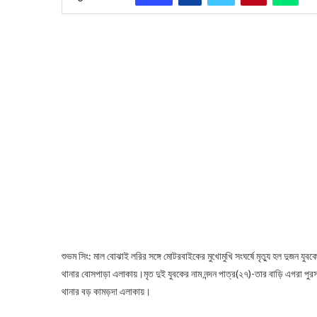
শুভম সিং: মাল বোঝাই লরির সঙ্গে মোটরবাইকের মুখোমুখি সংঘর্ষে মৃত্যু হল দুজন যুব
থানার বোসপাড়া এলাকায়।মৃত দুই যুবকের নাম নন্দন পাত্র(২৭)-তার বাড়ি এগরা পু
থানার বড় কামড়দা এলাকায়।