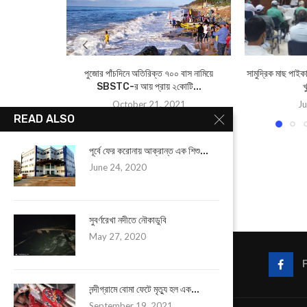
পুজোর পাঁচদিনে অতিরিক্ত ৭০০ বাস নামিয়ে
সামুদ্রিক মাছ পাইকা
SBSTC-র আয় প্রায় ২কোটি...
খ
October 21, 2021
Ju
READ ALSO
পূর্বে ফের করোনায় আক্রান্ত এক শিশু...
June 24, 2020
সুবর্ণরেখা নদীতে নৌকাডুবি
May 27, 2020
নন্দীগ্রামে বোমা ফেটে মৃত্যু হল এক...
September 19, 2021