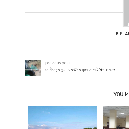
BIPLA
previous post
গোপীবল্লভপুরে পথ দুর্ঘটনায় মৃত্যু হল অটোরিক্সা চালকের
YOU M