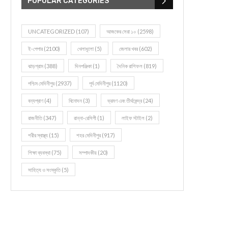
POPULAR CATEGORIES
UNCATEGORIZED
(107)
আজকের সেরা ১০
(2598)
ই-পেপার
(2100)
খেলাধূলো
(5)
জেলার খবর
(602)
ঝাড়গ্রাম
(388)
দিনপঞ্জিকা
(1)
দৈনিক রাশিফল
(819)
পশ্চিম মেদিনীপুর
(2937)
পূর্ব মেদিনীপুর
(1120)
বন্যপ্রাণ
(4)
বিনোদন
(3)
ভ্রমণ এবং তীর্থকেন্দ্র
(24)
রাজনীতি
(347)
রান্না-রেসিপী
(1)
লাইফ স্টাইল
(2)
শরীর স্বাস্থ্য
(15)
শহর মেদিনীপুর
(917)
শিক্ষা ব্যবস্থা
(75)
সম্পাদকীয়
(20)
সাহিত্য ও সংস্কৃতি
(5)