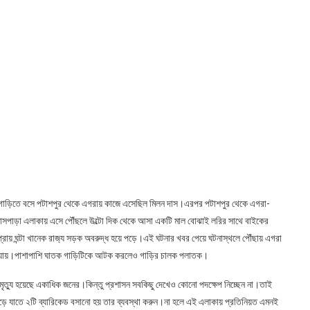
পাত্রের গাড়িতে বসে পটাশপুর থেকে এগরায় কাজে এসেছিল মিলন দাস।এরপর পটাশপুর থেকে এগরা-
োসপাড়া এলাকায় এসে পৌঁছলে উল্টো দিক থেকে আসা একটি মাল বোঝাই লরির সাথে বাইকের
্রায় ঘন্টা খানেক রাজ‍্য সড়ক অবরুদ্ধ হয়ে পড়ে।এই ঘটনার খবর পেয়ে ঘটনাস্থলে পৌঁছায় এগরা
য়ে যায়।পাশাপাশি ঘাতক গাড়িটিকে আটক করলেও গাড়ির চালক পলাতক।
ৃত্যু হয়েছে একাধিক জনের।কিন্তু প্রশাসন সবকিছু দেখেও কোনো পদক্ষেপ নিচ্ছেন না।তাই
মোড়ে যাতে ২টি ব্যারিকেড বসানো হয় তার ব্যবস্থা করুন।না হলে এই এলাকায় প্রতিনিয়ত এমনই