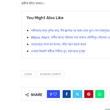
দুর্ঘটনা ঘটতে থাকবে।
You Might Also Like
পর্যটকদের জন্য খুশির খবর, দীর্ঘ জল্পনার পর আজ থেকে খুলে গেল তাজপুরের
Water Alert: পানীয় জলের পরিষেবা বন্ধ থাকবে মেদিনীপুর পৌরসভা এল
অনাড়ম্বরে পালন হুল উৎসব, শহিদ স্মরণ ব্লকে ব্লকে
এগরায় বিজেপি কর্মীকে পিটিয়ে খুন, কাঠগড়ায় তৃণমূল
EGRA
ROADACCIDENT
0
SHARE