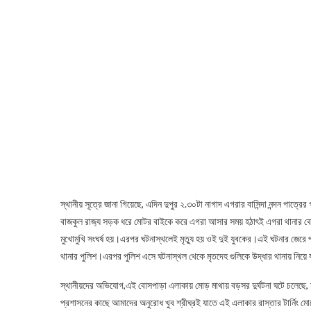
স্থানীয় সূত্রে জানা গিয়েছে, এদিন দুপুর ২.৩০টা নাগাদ এগরার বাসিন্দা নন্দন 
বাজকুল রাজ‍্য সড়ক ধরে মোটর বাইকে করে এগরা আসার সময় হঠাৎই এগরা থানার ব
মুখোমুখি সংঘর্ষ হয়।এরপর ঘটনাস্থলেই মৃত্যু হয় ওই দুই যুবকের।এই ঘটনার জেরে প
থানার পুলিশ।এরপর পুলিশ এসে ঘটনাস্থল থেকে মৃতদেহ গুলিকে উদ্ধার থানায় নি
স্থানীয়দের অভিযোগ,এই বোসপাড়া এলাকায় মোড় মাথায় বড়সর দুর্ঘটনা ঘটে চলেছে, ম
প্রশাসনের কাছে আমাদের অনুরোধ খুব শ্রীঘ্রই যাতে এই এলাকার রাস্তার টার্নিং 