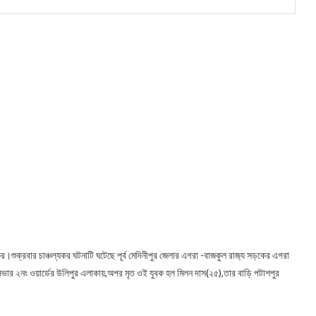
কের।শুক্রবার চাঞ্চল্যকর ঘটনাটি ঘটেছে পূর্ব মেদিনীপুর জেলার এগরা -বাজকুল রাজ‍্য সড়কের এগরা
রসভার ২নং ওয়ার্ডের উলিপুর এলাকায়,অপর মৃত ওই যুবক হল মিলন দাস(২৫),তার বাড়ি পটাশপুর