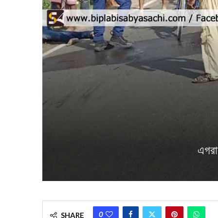
এগরায়
0
SHARE