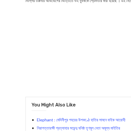
দিল্লির তরুনীর অভিযোগের ভিত্তিতে ওই যুবককে গ্রেফতার করা হয়েছে । এই নিয়ে নি
You Might Also Like
Elephant : মেদিনীপুর শহরের উপকণ্ঠে হাতির সামনে বাইক আরোহী
নিরাপত্তারক্ষী প্রত্যাহার শুভেন্দু ঘনিষ্ঠ তৃণমূল নেতা অমূল্য মাইতির