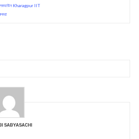
অবধি লকডাউন Kharagpur IIT
্ষকরা
BI SABYASACHI