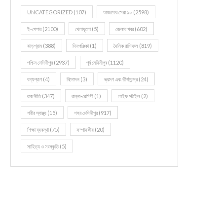
UNCATEGORIZED
(107)
আজকের সেরা ১০
(2598)
ই-পেপার
(2100)
খেলাধূলো
(5)
জেলার খবর
(602)
ঝাড়গ্রাম
(388)
দিনপঞ্জিকা
(1)
দৈনিক রাশিফল
(819)
পশ্চিম মেদিনীপুর
(2937)
পূর্ব মেদিনীপুর
(1120)
বন্যপ্রাণ
(4)
বিনোদন
(3)
ভ্রমণ এবং তীর্থকেন্দ্র
(24)
রাজনীতি
(347)
রান্না-রেসিপী
(1)
লাইফ স্টাইল
(2)
শরীর স্বাস্থ্য
(15)
শহর মেদিনীপুর
(917)
শিক্ষা ব্যবস্থা
(75)
সম্পাদকীয়
(20)
সাহিত্য ও সংস্কৃতি
(5)