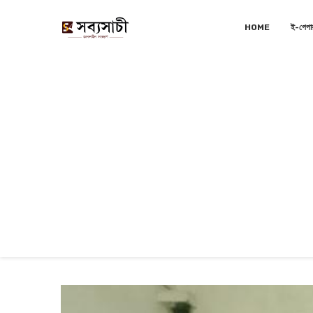
HOME
ই-পেপা