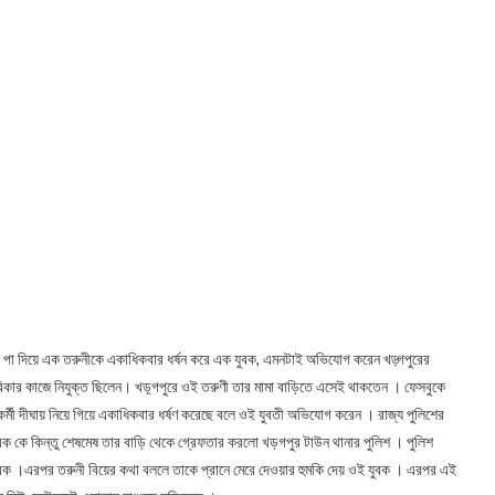
াঁদে পা দিয়ে এক তরুনীকে একাধিকবার ধর্ষন করে এক যুবক, এমনটাই অভিযোগ করেন খড়্গপুরের
িকার কাজে নিযুক্ত ছিলেন। খড়্গপুরে ওই তরুণী তার মামা বাড়িতে এসেই থাকতেন । ফেসবুকে
ী দীঘায় নিয়ে গিয়ে একাধিকবার ধর্ষণ করেছে বলে ওই যুবতী অভিযোগ করেন । রাজ্য পুলিশের
 যুবক কে কিন্তু শেষমেষ তার বাড়ি থেকে গ্রেফতার করলো খড়গপুর টাউন থানার পুলিশ । পুলিশ
 যুবক ।এরপর তরুনী বিয়ের কথা বললে তাকে প্রানে মেরে দেওয়ার হুমকি দেয় ওই যুবক । এরপর এই