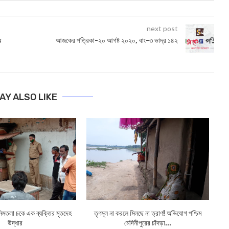
next post
র
আজকের পত্রিকা-২০ আগষ্ট ২০২০, বাং-৩ ভাদ্র ১৪২
AY ALSO LIKE
নিমতলা চকে এক ব্যক্তির মৃতদেহ
তৃণমূল না করলে মিলছে না ত্রাণ! অভিযোগ পশ্চিম
J
উদ্ধার
মেদিনীপুরের চাঁদড়া...