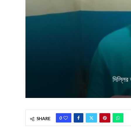
দিল্লির
0
SHARE