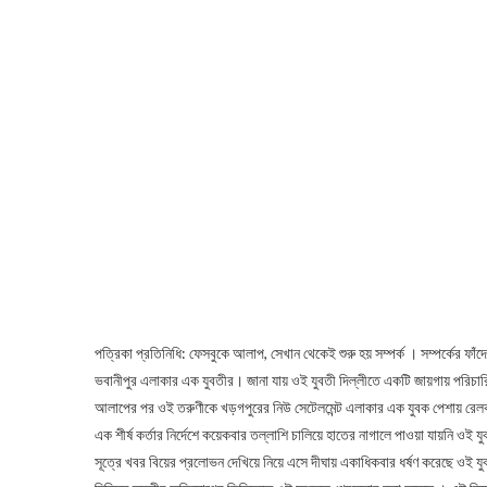
পত্রিকা প্রতিনিধি: ফেসবুকে আলাপ, সেখান থেকেই শুরু হয় সম্পর্ক । সম্পর্কের ফ
ভবানীপুর এলাকার এক যুবতীর। জানা যায় ওই যুবতী দিল্লীতে একটি জায়গায় পরিচার
আলাপের পর ওই তরুণীকে খড়গপুরের নিউ সেটেলমেন্ট এলাকার এক যুবক পেশায় রেলকর্ম
এক শীর্ষ কর্তার নির্দেশে কয়েকবার তল্লাশি চালিয়ে হাতের নাগালে পাওয়া যায়নি ওই
সূত্রে খবর বিয়ের প্রলোভন দেখিয়ে নিয়ে এসে দীঘায় একাধিকবার ধর্ষণ করেছে ওই