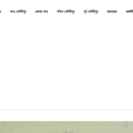
র
শহর মেদিনীপুর
জেলার খবর
পশ্চিম মেদিনীপুর
পূর্ব মেদিনীপুর
ঝাড়গ্রাম
রাজনী