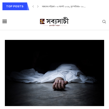
TOP POSTS
আজকের পত্রিকা – ৬ আগস্ট ২০২৬, বৃহস্পতিবার– ২০...