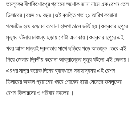
তমলুকের বীপকিশোরপুর গ্রামের অশোক জানা নামে এক রেশন তেল
ডিলারের।বয়স ৫৯ বছর।ওই ব‍্যক্তি গত ২১ তারিখ করোনা
পজেটিভ হয়ে বড়োমা করোনা হাসপাতালে ভর্তি হয়।শুক্রবার দুপুরে
মৃত্যুর ঘটনায় চাঞ্চল্য ছড়ায় গোটা এলাকায়।শুক্রবার দুপুরে এই
খবর আসা মাত্রই দ্রুততার সাথে ছড়িয়ে পড়ে আতঙ্ক।তবে এই
নিয়ে জেলায় দ্বিতীয় করোনা আক্রান্তের মৃত্যু ঘটলো এই জেলায়।
এরপর মাত্র কয়েক দিনের ব্যাবধানে সদাহাস্যময় এই রেশন
ডিলারের অকাল প্রয়ানের খবরে শোকের ছায়া নেমেছে তমলুকের
রেশন ডিলারদের ও পরিবার মহলের ।