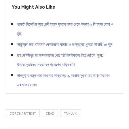
You Might Also Like
পকেটে বিজেপির ব্যাচ ,নন্দীগ্রামে যুবকের কাছ থেকে উদ্ধার ২ টি তাজা বোমা ও
ছুরি
সামুদ্রিক মাছ পাইকারি কেনাবেচার বাজার ও মৎস্য বন্দর খুলছে আগামী ১৫ জুন
দুই মেদিনীপুর সহ জঙ্গলমহলের পৌর আধিকারিকদের নিয়ে বৈঠকে ‘সুডা’,
উপভোক্তাদের দেওয়া হল প্রকল্পের বাড়ির চাবি
পাঁশকুড়ায় নতুন করে করোনায় আক্রান্ত ৬, করোনা মুক্ত হয়ে বাড়ি ফিরলেন
একসঙ্গে ২৫ জন
CORONA PATIENT
DEAD
TAMLUK