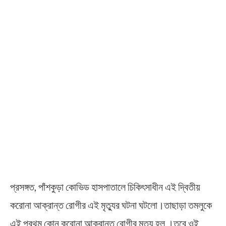
প্রসঙ্গত, পাঁশকুড়া কোভিড হাসপাতালে চিকিৎসাধীন এই দ্বিতীয়
করোনা আক্রান্ত রোগীর এই মৃত্যুর ঘটনা ঘটলো।তাছাড়া তমলুকে
এই প্রথম কোন করোনা আক্রান্ত রোগীর মৃত্যু হল ।তবে ওই