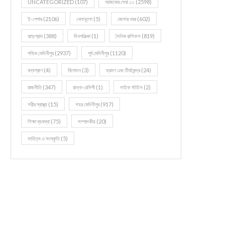
UNCATEGORIZED
(107)
আজকের সেরা ১০
(2598)
ই-পেপার
(2106)
খেলাধূলো
(5)
জেলার খবর
(602)
ঝাড়গ্রাম
(388)
দিনপঞ্জিকা
(1)
দৈনিক রাশিফল
(819)
পশ্চিম মেদিনীপুর
(2937)
পূর্ব মেদিনীপুর
(1120)
বন্যপ্রাণ
(4)
বিনোদন
(3)
ভ্রমণ এবং তীর্থকেন্দ্র
(24)
রাজনীতি
(347)
রান্না-রেসিপী
(1)
লাইফ স্টাইল
(2)
শরীর স্বাস্থ্য
(15)
শহর মেদিনীপুর
(917)
শিক্ষা ব্যবস্থা
(75)
সম্পাদকীয়
(20)
সাহিত্য ও সংস্কৃতি
(5)