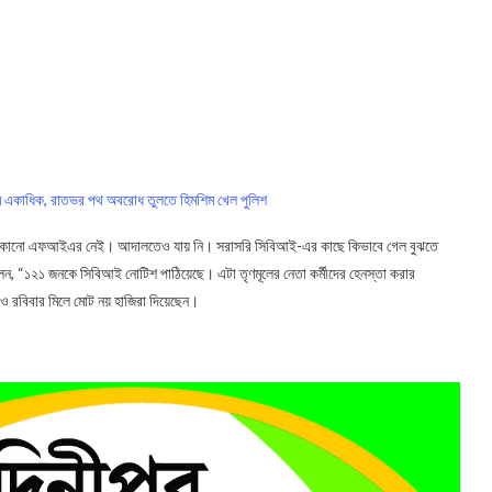
ষ, জখম একাধিক, রাতভর পথ অবরোধ তুলতে হিমশিম খেল পুলিশ
থানায় কোনো এফআইএর নেই। আদালতেও যায় নি। সরাসরি সিবিআই-এর কাছে কিভাবে গেল বুঝতে
লেন, “১২১ জনকে সিবিআই নোটিশ পাঠিয়েছে। এটা তৃণমূলের নেতা কর্মীদের হেনস্তা করার
 রবিবার মিলে মোট নয় হাজিরা দিয়েছেন।