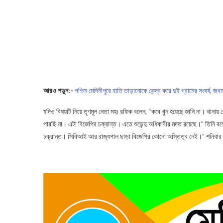
আরও পড়ুন:-
পশ্চিম মেদিনীপুরে হাতি তাড়ানোকে কেন্দ্র করে দুই গ্রামের সংঘর্
যদিও বিষয়টি নিয়ে তৃণমূল নেতা মহঃ রফিক বলেন, “কবে খুন হয়েছে জানি না। 
পারছি না। এটা বিজেপির চক্রান্ত। এতে শুভেন্দু অধিকারীর মদত রয়েছে।” তিনি ব
চক্রান্ত। সিবিআই আর রাজ্যপাল ছাড়া বিজেপির কোনো অস্তিত্ব নেই।” শনিবার ও
CBI Notice