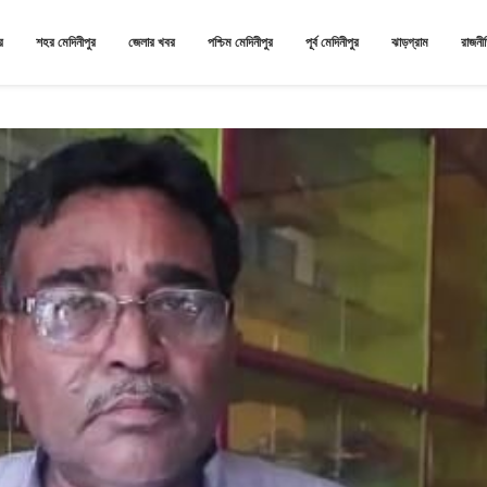
র
শহর মেদিনীপুর
জেলার খবর
পশ্চিম মেদিনীপুর
পূর্ব মেদিনীপুর
ঝাড়গ্রাম
রাজনী