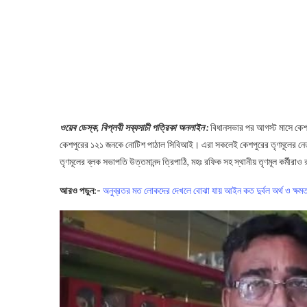
ওয়েব ডেস্ক, বিপ্লবী সব্যসাচী পত্রিকা অনলাইন :
বিধানসভার পর আগস্ট মাসে কেশপু
কেশপুরের ১২১ জনকে নোটিশ পাঠাল সিবিআই। এরা সকলেই কেশপুরের তৃণমূলের নেতা কর্মী
তৃণমূলের ব্লক সভাপতি উত্তমানন্দ ত্রিপাঠি, মহঃ রফিক সহ স্থানীয় তৃণমূল কর্মীরাও
আরও পড়ুন:-
অনুব্রতর মত লোকদের দেখলে বোঝা যায় আইন কত দুর্বল অর্থ ও ক্ষম