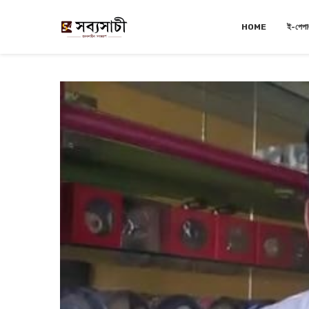
HOME
ই-পেপা