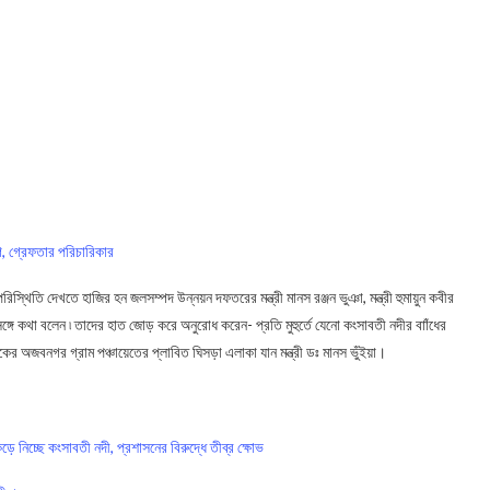
গ, গ্রেফতার পরিচারিকার
স্থিতি দেখতে হাজির হন জলসম্পদ উন্নয়ন দফতরের মন্ত্রী মানস রঞ্জন ভুঞা, মন্ত্রী হুমায়ুন কবীর
গে কথা বলেন ৷ তাদের হাত জোড় করে অনুরোধ করেন- প্রতি মুহুর্তে যেনো কংসাবতী নদীর বাাঁধের
কের অজবনগর গ্রাম পঞ্চায়েতের প্লাবিত ঘিসড়া এলাকা যান মন্ত্রী ডঃ মানস ভুঁইয়া।
েড়ে নিচ্ছে কংসাবতী নদী, প্রশাসনের বিরুদ্ধে তীব্র ক্ষোভ