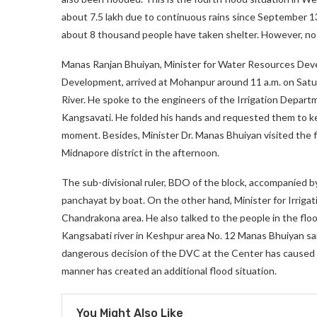
about 7.5 lakh due to continuous rains since September 13.
about 8 thousand people have taken shelter. However, n
Manas Ranjan Bhuiyan, Minister for Water Resources Dev
Development, arrived at Mohanpur around 11 a.m. on Satu
River. He spoke to the engineers of the Irrigation Departm
Kangsavati. He folded his hands and requested them to ke
moment. Besides, Minister Dr. Manas Bhuiyan visited the f
Midnapore district in the afternoon.
The sub-divisional ruler, BDO of the block, accompanied by
panchayat by boat. On the other hand, Minister for Irriga
Chandrakona area. He also talked to the people in the floo
Kangsabati river in Keshpur area No. 12 Manas Bhuiyan sai
dangerous decision of the DVC at the Center has caused 
manner has created an additional flood situation.
You Might Also Like