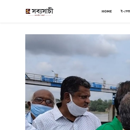
HOME
ই-পেপা