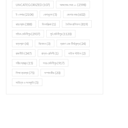
UNCATEGORIZED
(107)
আজকের সেরা ১০
(2598)
ই-পেপার
(2104)
খেলাধূলো
(5)
জেলার খবর
(602)
ঝাড়গ্রাম
(388)
দিনপঞ্জিকা
(1)
দৈনিক রাশিফল
(819)
পশ্চিম মেদিনীপুর
(2937)
পূর্ব মেদিনীপুর
(1120)
বন্যপ্রাণ
(4)
বিনোদন
(3)
ভ্রমণ এবং তীর্থকেন্দ্র
(24)
রাজনীতি
(347)
রান্না-রেসিপী
(1)
লাইফ স্টাইল
(2)
শরীর স্বাস্থ্য
(15)
শহর মেদিনীপুর
(917)
শিক্ষা ব্যবস্থা
(75)
সম্পাদকীয়
(20)
সাহিত্য ও সংস্কৃতি
(5)