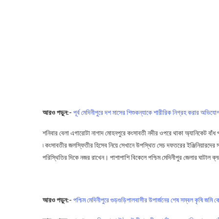
আরও পড়ুন:-
পূর্ব মেদিনীপুরে দশ মাসের শিশুকন্যাকে শারীরিক নিগ্রহ করার অভিযো
শনিবার বেলা এগারোটা নাগাদ মোহনপুরে কংসাবতী নদীর ওপরে থাকা অ্যানিকেট বাঁধ পরি
৷ কংসাবতীর জলস্ফিতীর হিসেব নিয়ে সেখানে উপস্থিত সেচ দফতরের ইঞ্জিনিয়ারদের সঙ্
পরিস্থিতির দিকে নজর রাখেন। পাশাপাশি বিকেলে পশ্চিম মেদিনীপুর জেলার ঘাটাল ব্ল
Flood
আরও পড়ুন:-
পশ্চিম মেদিনীপুরে গুড়গুড়িপালবাসীর উপার্জনের শেষ সম্বল কৃষি জমি ক