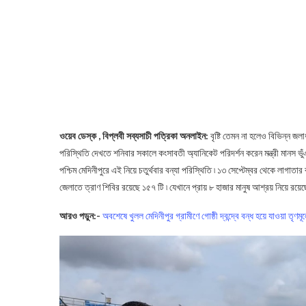
ওয়েব ডেস্ক , বিপ্লবী সব্যসাচী পত্রিকা অনলাইন:
বৃষ্টি তেমন না হলেও বিভিন্ন জল
পরিস্থিতি দেখতে শনিবার সকালে কংসাবতী অ্যানিকেট পরিদর্শন করেন মন্ত্রী মানস ভ
পশ্চিম মেদিনীপুরে এই নিয়ে চতুর্থবার বন্যা পরিস্থিতি ৷ ১৩ সেপ্টেম্বর থেকে লাগাতার 
জেলাতে ত্রাণ শিবির রয়েছে ১৫৭ টি ৷ যেখানে প্রায় ৮ হাজার মানুষ আশ্রয় নিয়ে রয়ে
আরও পড়ুন:-
অবশেষে খুলল মেদিনীপুর গ্রামীণে গোষ্ঠী দ্বন্দ্বে বন্ধ হয়ে যাওয়া তৃণমূল