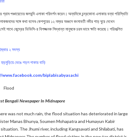
়ীরা
রাম পঞ্চায়েতের জলবন্দি এলাকা পরিদর্শন করেন। অন্যদিকে চন্দ্রকোনা এলাকায় বন্যা পরিস্থিতি
লোকজনদের সঙ্গে কথা বলেন৷ কেশপুরের ১২ নম্বর অঞ্চলে কংসাবতী নদীর পাড় ঘুরে দেখেন
ি, সেই সাথে কেন্দ্রের ডিভিসি-র বিপজ্জনক সিদ্ধান্ত মানুষকে চরম ভাবে ক্ষতি করেছে। পরিকল্পিত
বহিষ্কার ২ সদস্য
হুড়মুড়িয়ে ভেঙে পড়ল পাকার বাড়ি
://www.facebook.com/biplabisabyasachi
Flood
gest Bengali Newspaper In Midnapore
ere was not much rain, the flood situation has deteriorated in large
Minister Manas Bhunya, Soumen Mohapatra and Humayun Kabir
ituation. The Jhumi river, including Kangsavati and Shilabati, has
est Midnapore The number of flood victims in the new tax district is