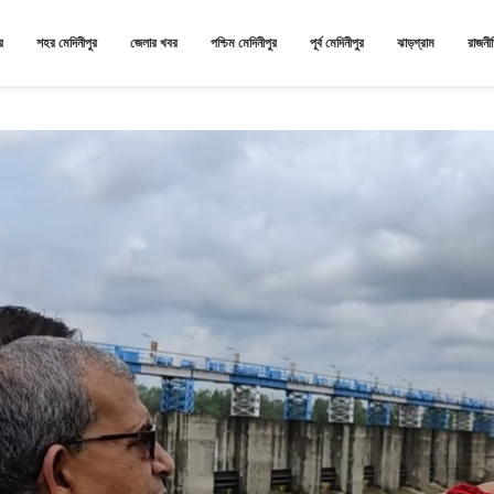
র
শহর মেদিনীপুর
জেলার খবর
পশ্চিম মেদিনীপুর
পূর্ব মেদিনীপুর
ঝাড়গ্রাম
রাজনী