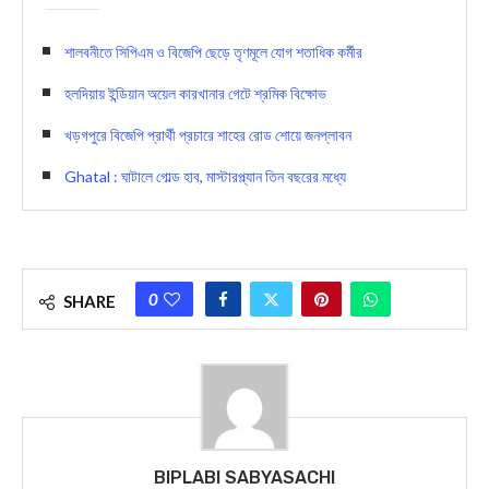
শালবনীতে সিপিএম ও বিজেপি ছেড়ে তৃণমূলে যোগ শতাধিক কর্মীর
হলদিয়ায় ইন্ডিয়ান অয়েল কারখানার গেটে শ্রমিক বিক্ষোভ
খড়গপুরে বিজেপি প্রার্থী প্রচারে শাহের রোড শোয়ে জনপ্লাবন
Ghatal : ঘাটালে গোল্ড হাব, মাস্টারপ্ল্যান তিন বছরের মধ্যে
0
SHARE
BIPLABI SABYASACHI