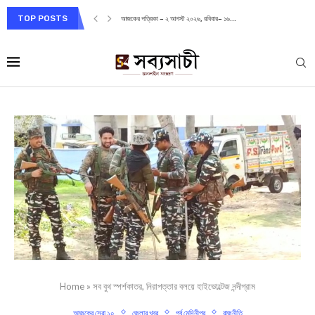
TOP POSTS
আজকের পত্রিকা – ২ আগস্ট ২০২৬, রবিবার– ১৬...
Home
»
সব বুথ স্পর্শকাতর, নিরাপত্তার বলয়ে হাইভোল্টেজ নন্দীগ্রাম
আজকের সেরা ১০
জেলার খবর
পূর্ব মেদিনীপুর
রাজনীতি