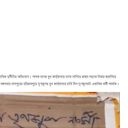
াধিক দুর্নীতির অভিযোগ। শাসক দলের বুথ কার্য্যালয়ে তালা লাগিয়ে রাজ্য সড়কে টায়ার জ্বালিয়ে
্গলবার দাসপুরের হরিরামপুরে তৃণমূলের বুথ কার্য্যালয়ে চাবি দিল তৃণমূলেরই একাধিক কর্মী সমর্থক।