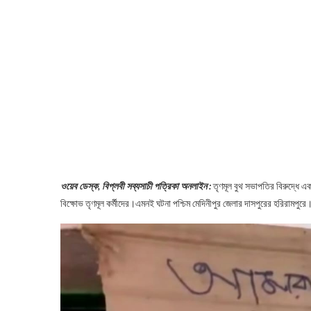
ওয়েব ডেস্ক, বিপ্লবী সব্যসাচী পত্রিকা অনলাইন :
তৃণমূল বুথ সভাপতির বিরুদ্ধে এক
বিক্ষোভ তৃণমূল কর্মীদের।এমনই ঘটনা পশ্চিম মেদিনীপুর জেলার দাসপুরের হরিরামপুরে।মঙ