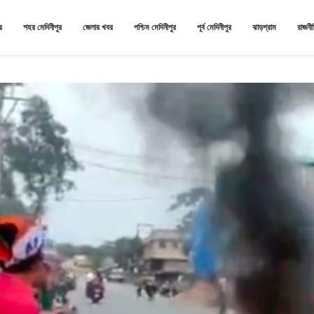
র
শহর মেদিনীপুর
জেলার খবর
পশ্চিম মেদিনীপুর
পূর্ব মেদিনীপুর
ঝাড়গ্রাম
রাজনী