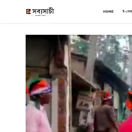
HOME
ই-পেপা