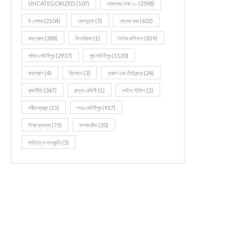
UNCATEGORIZED
(107)
আজকের সেরা ১০
(2598)
ই-পেপার
(2104)
খেলাধূলো
(5)
জেলার খবর
(602)
ঝাড়গ্রাম
(388)
দিনপঞ্জিকা
(1)
দৈনিক রাশিফল
(819)
পশ্চিম মেদিনীপুর
(2937)
পূর্ব মেদিনীপুর
(1120)
বন্যপ্রাণ
(4)
বিনোদন
(3)
ভ্রমণ এবং তীর্থকেন্দ্র
(24)
রাজনীতি
(347)
রান্না-রেসিপী
(1)
লাইফ স্টাইল
(2)
শরীর স্বাস্থ্য
(15)
শহর মেদিনীপুর
(917)
শিক্ষা ব্যবস্থা
(75)
সম্পাদকীয়
(20)
সাহিত্য ও সংস্কৃতি
(5)