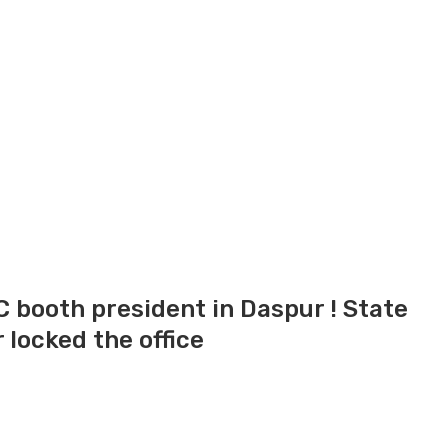
 booth president in Daspur ! State
 locked the office
 ! State roadblock by the workers after locked the office