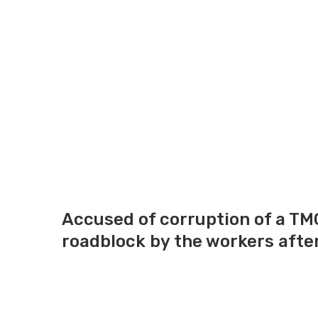
Accused of corruption of a TMC
roadblock by the workers after
Accused of corruption of a TMC booth president in Daspur