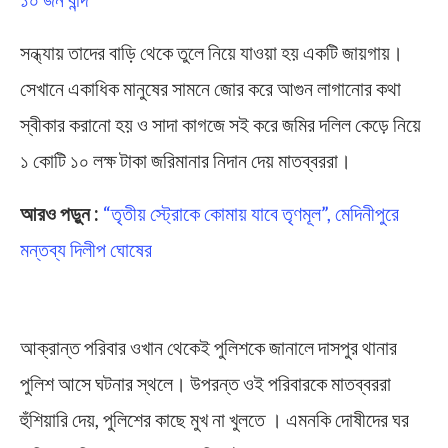
সন্ধ্যায় তাদের বাড়ি থেকে তুলে নিয়ে যাওয়া হয় একটি জায়গায়।
সেখানে একাধিক মানুষের সামনে জোর করে আগুন লাগানোর কথা
স্বীকার করানো হয় ও সাদা কাগজে সই করে জমির দলিল কেড়ে নিয়ে
১ কোটি ১০ লক্ষ টাকা জরিমানার নিদান দেয় মাতব্বররা।
আরও পড়ুন :
“তৃতীয় স্ট্রোকে কোমায় যাবে তৃণমূল”, মেদিনীপুরে
মন্তব্য দিলীপ ঘোষের
Paschim Medinipur
আক্রান্ত পরিবার ওখান থেকেই পুলিশকে জানালে দাসপুর থানার
পুলিশ আসে ঘটনার স্থলে। উপরন্ত ওই পরিবারকে মাতব্বররা
হুঁশিয়ারি দেয়, পুলিশের কাছে মুখ না খুলতে । এমনকি দোষীদের ঘর