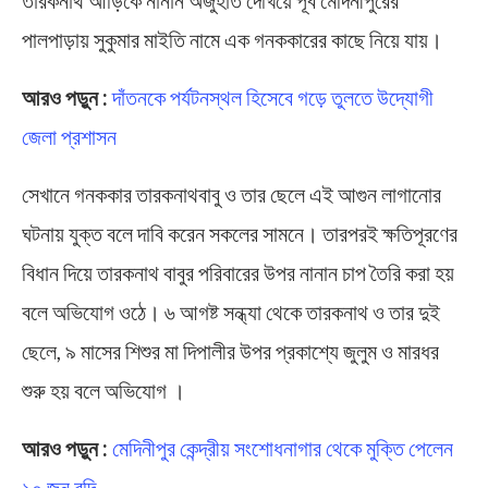
তারকনাথ আড়িকে নানান অজুহাত দেখিয়ে পূর্ব মেদিনীপুরের
পালপাড়ায় সুকুমার মাইতি নামে এক গনককারের কাছে নিয়ে যায়।
আরও পড়ুন :
দাঁতনকে পর্যটনস্থল হিসেবে গড়ে তুলতে উদ্যোগী
জেলা প্রশাসন
সেখানে গনককার তারকনাথবাবু ও তার ছেলে এই আগুন লাগানোর
ঘটনায় যুক্ত বলে দাবি করেন সকলের সামনে। তারপরই ক্ষতিপূরণের
বিধান দিয়ে তারকনাথ বাবুর পরিবারের উপর নানান চাপ তৈরি করা হয়
বলে অভিযোগ ওঠে। ৬ আগষ্ট সন্ধ্যা থেকে তারকনাথ ও তার দুই
ছেলে, ৯ মাসের শিশুর মা দিপালীর উপর প্রকাশ্যে জুলুম ও মারধর
শুরু হয় বলে অভিযোগ ।
আরও পড়ুন :
মেদিনীপুর কেন্দ্রীয় সংশোধনাগার থেকে মুক্তি পেলেন
১০ জন বন্দি