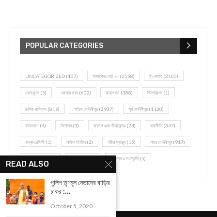
POPULAR CATEGORIES
UNCATEGORIZED
(107)
আজকের সেরা ১০
(2598)
ই-পেপার
(2100)
খেলাধূলো
(5)
জেলার খবর
(602)
ঝাড়গ্রাম
(388)
দিনপঞ্জিকা
(1)
দৈনিক রাশিফল
(819)
পশ্চিম মেদিনীপুর
(2937)
পূর্ব মেদিনীপুর
(1120)
বন্যপ্রাণ
(4)
বিনোদন
(3)
ভ্রমণ এবং তীর্থকেন্দ্র
(24)
রাজনীতি
(347)
রান্না-রেসিপী
(1)
লাইফ স্টাইল
(2)
শরীর স্বাস্থ্য
(15)
শহর মেদিনীপুর
(917)
শিক্ষা ব্যবস্থা
(75)
সম্পাদকীয়
(20)
সাহিত্য ও সংস্কৃতি
(5)
READ ALSO
পুলিশ তৃণমূল নেতাদের বাড়ির
চাকর :...
October 5, 2020