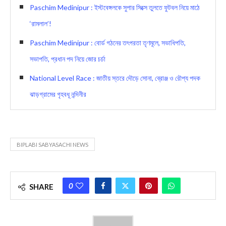
Paschim Medinipur : ইস্টবেঙ্গলকে সুপার সিক্সে তুলতে ফুটবল নিয়ে মাঠে
‘রামলাল’!
Paschim Medinipur : বোর্ড গঠনের তৎপরতা তৃণমূলে, সভাধিপতি,
সভাপতি, প্রধান পদ নিয়ে জোর চর্চা
National Level Race : জাতীয় স্তরে দৌড়ে সোনা, ব্রোঞ্জ ও রৌপ্য পদক
ঝাড়গ্রামের গৃহবধূ নন্দিনীর
BIPLABI SABYASACHI NEWS
0
SHARE