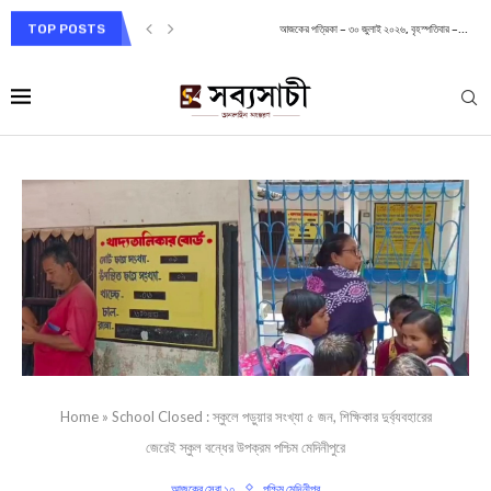
TOP POSTS
আজকের পত্রিকা – ৩০ জুলাই ২০২৬, বৃহস্পতিবার –...
Home
»
School Closed : স্কুলে পড়ুয়ার সংখ্যা ৫ জন, শিক্ষিকার দুর্ব্যবহারের
জেরেই স্কুল বন্ধের উপক্রম পশ্চিম মেদিনীপুরে
আজকের সেরা ১০
পশ্চিম মেদিনীপুর