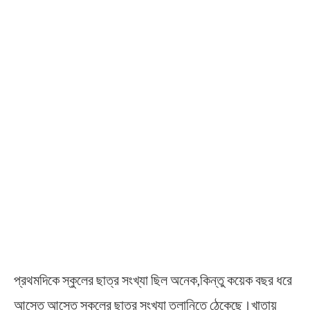
প্রথমদিকে স্কুলের ছাত্র সংখ্যা ছিল অনেক,কিন্তু কয়েক বছর ধরে
আস্তে আস্তে স্কুলের ছাত্র সংখ্যা তলানিতে ঠেকেছে।খাতায়