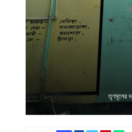
তৃণমূলের 