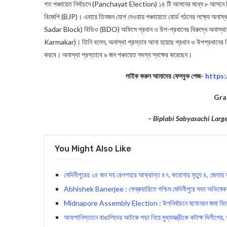
গত পঞ্চায়েত নির্বাচনে (Panchayat Election) ১৪ টি আসনের মধ্যে ৮ আসনে
বিজেপি (BJP)। এবারে তিনজন যোগ দেওয়ায় পঞ্চায়েতে বোর্ড গঠনের লক্ষ্যে অনা
Sadar Block) বিডিও (BDO) অফিসে প্রধান ও উপ-প্রধানের বিরুদ্ধে অনাস্থা প্
Karmakar)। তিনি বলেন, অনাস্থা প্রস্তাব আনা হয়েছে প্রধান ও উপপ্রধানের বিরু
করবে। অনাস্থা প্রস্তাবে ৯ জন পঞ্চায়েত সদস্য স্বাক্ষর করেছেন।
লাইক করুন আমাদের ফেসবুক পেজ-
https
Gra
– Biplabi Sabyasachi Lar
You Might Also Like
মেদিনীপুরের ২৪ জন সহ রেলশহরে আক্রান্ত ৪৭, করোনায় মৃত্যু ৪, জেলায়
Abhishek Banerjee : ফেব্রুয়ারিতে পশ্চিম মেদিনীপুরে সভা অভিষেক ব্য
Midnapore Assembly Election : উপনির্বাচনে মনোনয়ন জমা বিজেপি
আফগানিস্তানে বাঙালিদের আটকে পড়া নিয়ে মুখ্যমন্ত্রীকে কটাক্ষ দিলীপের, প