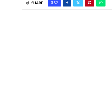
0
SHARE
Possession Gram Panchayat