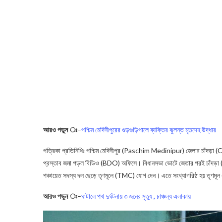
আরও পড়ুন ঃ
–
পশ্চিম মেদিনীপুরের গুড়গুড়িপালে ব্যক্তির ঝুলন্ত মৃতদেহ উদ্ধার
পত্রিকা প্রতিনিধিঃ পশ্চিম মেদিনীপুর (Paschim Medinipur) জেলার চাঁদড়া (C
প্রস্তাব জমা পড়ল বিডিও (BDO) অফিসে। বিধানসভা ভোটে জেতার পরই চাঁদড়া 
পঞ্চায়েত সদস্য দল ছেড়ে তৃণমূলে (TMC) যোগ দেন। এতে সংখ্যাগরিষ্ঠ হয় তৃণ
আরও পড়ুন ঃ
–
ঘাটালে পথ দুর্ঘটনায় ৩ জনের মৃত্যু , চাঞ্চল্য এলাকায়