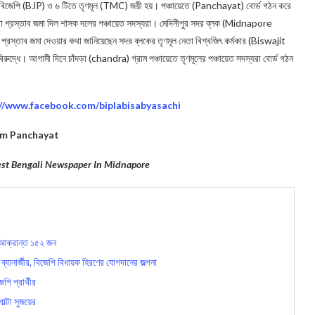
 বিজেপি (BJP) ও ৬ টিতে তৃণমূল (TMC) জয়ী হয়। পঞ্চায়েতে (Panchayat) বোর্ড গঠন করে
স্থা প্রস্তাব জমা দিল শাসক দলের পঞ্চায়েত সদস্যরা। মেদিনীপুর সদর ব্লক (Midnapore
রস্তাব জমা দেওয়ার কথা জানিয়েছেন সদর ব্লকের তৃণমূল নেতা বিশ্বজিৎ কর্মকার (Biswajit
দ্ধে। আগামী দিনে চাঁদড়া (chandra) গ্রাম পঞ্চায়েতে তৃণমূলের পঞ্চায়েত সদস্যরা বোর্ড গঠন
://www.facebook.com/biplabisabyasachi
m Panchayat
gest Bengali Newspaper In Midnapore
 আক্রান্ত ১৫২ জন
ানার্জীর, বিজেপি বিধায়ক হিরণের যোগদানের জল্পনা
 প্রার্থীর
াল্টা সুজয়ের