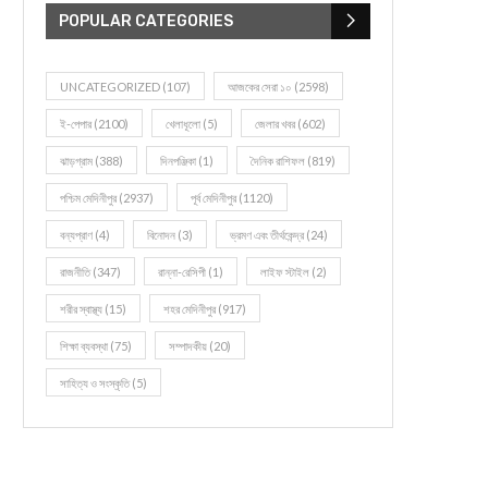
POPULAR CATEGORIES
UNCATEGORIZED
(107)
আজকের সেরা ১০
(2598)
ই-পেপার
(2100)
খেলাধূলো
(5)
জেলার খবর
(602)
ঝাড়গ্রাম
(388)
দিনপঞ্জিকা
(1)
দৈনিক রাশিফল
(819)
পশ্চিম মেদিনীপুর
(2937)
পূর্ব মেদিনীপুর
(1120)
বন্যপ্রাণ
(4)
বিনোদন
(3)
ভ্রমণ এবং তীর্থকেন্দ্র
(24)
রাজনীতি
(347)
রান্না-রেসিপী
(1)
লাইফ স্টাইল
(2)
শরীর স্বাস্থ্য
(15)
শহর মেদিনীপুর
(917)
শিক্ষা ব্যবস্থা
(75)
সম্পাদকীয়
(20)
সাহিত্য ও সংস্কৃতি
(5)