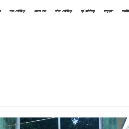
র
শহর মেদিনীপুর
জেলার খবর
পশ্চিম মেদিনীপুর
পূর্ব মেদিনীপুর
ঝাড়গ্রাম
রাজনী