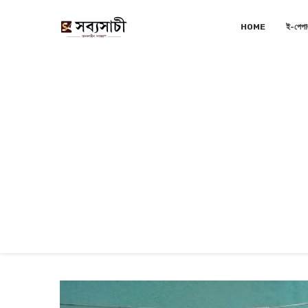
HOME
ই-পেপা