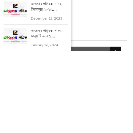
আজকের পত্রিকা – ১২
ডিসেম্বর ২০২৩,...
December 12, 2023
আজকের পত্রিকা – ১৬
জানুয়ারি ২০২৩,...
January 16, 2024
POPULAR CATEGORIES
UNCATEGORIZED
(107)
আজকের সেরা ১০
(2598)
ই-পেপার
(2100)
খেলাধূলো
(5)
জেলার খবর
(602)
ঝাড়গ্রাম
(388)
দিনপঞ্জিকা
(1)
দৈনিক রাশিফল
(819)
পশ্চিম মেদিনীপুর
(2937)
পূর্ব মেদিনীপুর
(1120)
বন্যপ্রাণ
(4)
বিনোদন
(3)
ভ্রমণ এবং তীর্থকেন্দ্র
(24)
রাজনীতি
(347)
রান্না-রেসিপী
(1)
লাইফ স্টাইল
(2)
শরীর স্বাস্থ্য
(15)
শহর মেদিনীপুর
(917)
শিক্ষা ব্যবস্থা
(75)
সম্পাদকীয়
(20)
সাহিত্য ও সংস্কৃতি
(5)