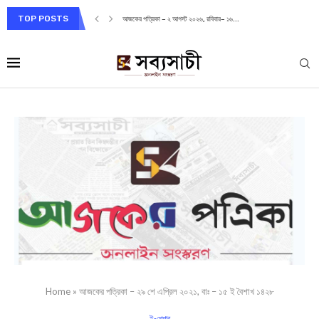
TOP POSTS
আজকের পত্রিকা – ২ আগস্ট ২০২৬, রবিবার– ১৬...
Home
»
আজকের পত্রিকা – ২৯ শে এপ্রিল ২০২১, বাঃ – ১৫ ই বৈশাখ ১৪২৮
ই-পেপার