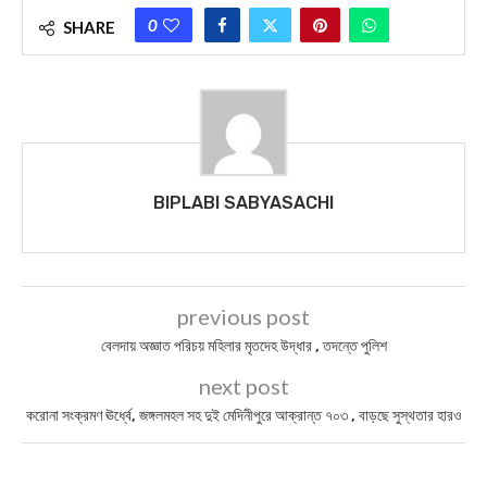
0
SHARE
BIPLABI SABYASACHI
previous post
বেলদায় অজ্ঞাত পরিচয় মহিলার মৃতদেহ উদ্ধার , তদন্তে পুলিশ
next post
করোনা সংক্রমণ ঊর্ধ্বে, জঙ্গলমহল সহ দুই মেদিনীপুরে আক্রান্ত ৭০৩ , বাড়ছে সুস্থতার হারও