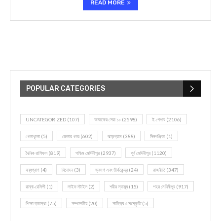
READ MORE
POPULAR CATEGORIES
UNCATEGORIZED
(107)
আজকের সেরা ১০
(2598)
ই-পেপার
(2106)
খেলাধূলো
(5)
জেলার খবর
(602)
ঝাড়গ্রাম
(388)
দিনপঞ্জিকা
(1)
দৈনিক রাশিফল
(819)
পশ্চিম মেদিনীপুর
(2937)
পূর্ব মেদিনীপুর
(1120)
বন্যপ্রাণ
(4)
বিনোদন
(3)
ভ্রমণ এবং তীর্থকেন্দ্র
(24)
রাজনীতি
(347)
রান্না-রেসিপী
(1)
লাইফ স্টাইল
(2)
শরীর স্বাস্থ্য
(15)
শহর মেদিনীপুর
(917)
শিক্ষা ব্যবস্থা
(75)
সম্পাদকীয়
(20)
সাহিত্য ও সংস্কৃতি
(5)