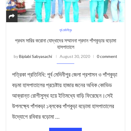
পূর্ব মেদিনীপুর
প্রথম সারির করোনা যোদ্ধাদের সম্মাননা প্রদান পাঁশকুড়ার বড়োমা
হাসপাতালে
by
Biplabi Sabyasachi
August 30, 2020
0 comment
পত্রিকা প্রতিনিধি: পূর্ব মেদিনীপুর জেলা প্রশাসন ও পাঁশকুড়া
বড়মা হাসপাতালের প্রচেষ্টায় হাজার জনের অধিক কোভিড
আক্রান্ত রোগীসুস্থ হয়ে ইতিমধ্যে বাড়ি ফিরেছেন।সেই
উপলক্ষ্যে পাঁশকড়া ১ব্লকের পাঁশকুড়া বড়োমা হাসপাতালের
উদ্যোগে রবিবার বড়োমা …