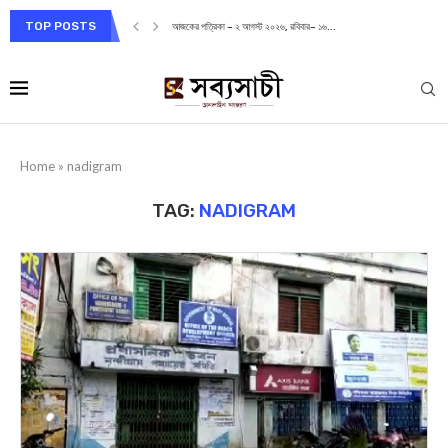
TOP POSTS
আজকের পত্রিকা – ২ আগস্ট ২০২৬, রবিবার– ১৬...
Home
»
nadigram
TAG:
NADIGRAM