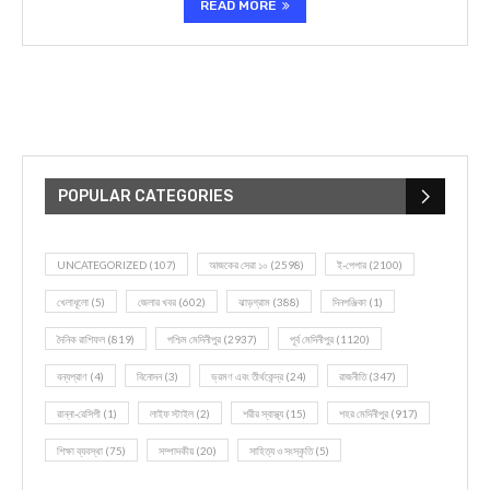
READ MORE
POPULAR CATEGORIES
UNCATEGORIZED
(107)
আজকের সেরা ১০
(2598)
ই-পেপার
(2100)
খেলাধূলো
(5)
জেলার খবর
(602)
ঝাড়গ্রাম
(388)
দিনপঞ্জিকা
(1)
দৈনিক রাশিফল
(819)
পশ্চিম মেদিনীপুর
(2937)
পূর্ব মেদিনীপুর
(1120)
বন্যপ্রাণ
(4)
বিনোদন
(3)
ভ্রমণ এবং তীর্থকেন্দ্র
(24)
রাজনীতি
(347)
রান্না-রেসিপী
(1)
লাইফ স্টাইল
(2)
শরীর স্বাস্থ্য
(15)
শহর মেদিনীপুর
(917)
শিক্ষা ব্যবস্থা
(75)
সম্পাদকীয়
(20)
সাহিত্য ও সংস্কৃতি
(5)