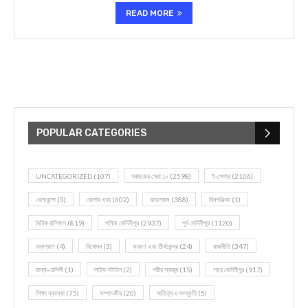
READ MORE
POPULAR CATEGORIES
UNCATEGORIZED
(107)
আজকের সেরা ১০
(2598)
ই-পেপার
(2106)
খেলাধূলো
(5)
জেলার খবর
(602)
ঝাড়গ্রাম
(388)
দিনপঞ্জিকা
(1)
দৈনিক রাশিফল
(819)
পশ্চিম মেদিনীপুর
(2937)
পূর্ব মেদিনীপুর
(1120)
বন্যপ্রাণ
(4)
বিনোদন
(3)
ভ্রমণ এবং তীর্থকেন্দ্র
(24)
রাজনীতি
(347)
রান্না-রেসিপী
(1)
লাইফ স্টাইল
(2)
শরীর স্বাস্থ্য
(15)
শহর মেদিনীপুর
(917)
শিক্ষা ব্যবস্থা
(75)
সম্পাদকীয়
(20)
সাহিত্য ও সংস্কৃতি
(5)