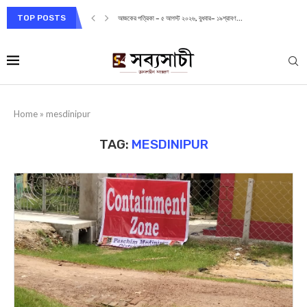
TOP POSTS
আজকের পত্রিকা – ৫ আগস্ট ২০২৬, বুধবার– ১৯শ্রাবণ...
Home
»
mesdinipur
TAG:
MESDINIPUR