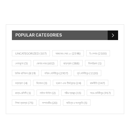
POPULAR CATEGORIES
UNCATEGORIZED
(107)
আজকের সেরা ১০
(2598)
ই-পেপার
(2100)
খেলাধূলো
(5)
জেলার খবর
(602)
ঝাড়গ্রাম
(388)
দিনপঞ্জিকা
(1)
দৈনিক রাশিফল
(819)
পশ্চিম মেদিনীপুর
(2937)
পূর্ব মেদিনীপুর
(1120)
বন্যপ্রাণ
(4)
বিনোদন
(3)
ভ্রমণ এবং তীর্থকেন্দ্র
(24)
রাজনীতি
(347)
রান্না-রেসিপী
(1)
লাইফ স্টাইল
(2)
শরীর স্বাস্থ্য
(15)
শহর মেদিনীপুর
(917)
শিক্ষা ব্যবস্থা
(75)
সম্পাদকীয়
(20)
সাহিত্য ও সংস্কৃতি
(5)