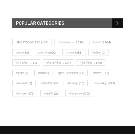
POPULAR CATEGORIES
UNCATEGORIZED
(107)
আজকের সেরা ১০
(2598)
ই-পেপার
(2104)
খেলাধূলো
(5)
জেলার খবর
(602)
ঝাড়গ্রাম
(388)
দিনপঞ্জিকা
(1)
দৈনিক রাশিফল
(819)
পশ্চিম মেদিনীপুর
(2937)
পূর্ব মেদিনীপুর
(1120)
বন্যপ্রাণ
(4)
বিনোদন
(3)
ভ্রমণ এবং তীর্থকেন্দ্র
(24)
রাজনীতি
(347)
রান্না-রেসিপী
(1)
লাইফ স্টাইল
(2)
শরীর স্বাস্থ্য
(15)
শহর মেদিনীপুর
(917)
শিক্ষা ব্যবস্থা
(75)
সম্পাদকীয়
(20)
সাহিত্য ও সংস্কৃতি
(5)