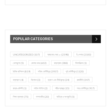
POPULAR CATEGORIES
UNCATEGORIZED
(107)
আজকের সেরা ১০
(2598)
ই-পেপার
(2100)
খেলাধূলো
(5)
জেলার খবর
(602)
ঝাড়গ্রাম
(388)
দিনপঞ্জিকা
(1)
দৈনিক রাশিফল
(819)
পশ্চিম মেদিনীপুর
(2937)
পূর্ব মেদিনীপুর
(1120)
বন্যপ্রাণ
(4)
বিনোদন
(3)
ভ্রমণ এবং তীর্থকেন্দ্র
(24)
রাজনীতি
(347)
রান্না-রেসিপী
(1)
লাইফ স্টাইল
(2)
শরীর স্বাস্থ্য
(15)
শহর মেদিনীপুর
(917)
শিক্ষা ব্যবস্থা
(75)
সম্পাদকীয়
(20)
সাহিত্য ও সংস্কৃতি
(5)