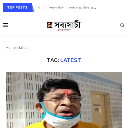
TOP POSTS
আজকের পত্রিকা – ২ আগস্ট ২০২৬, রবিবার– ১৬...
Home
»
latest
TAG:
LATEST