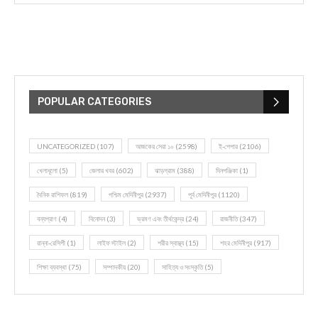
POPULAR CATEGORIES
UNCATEGORIZED
(107)
আজকের সেরা ১০
(2598)
ই-পেপার
(2106)
খেলাধূলো
(5)
জেলার খবর
(602)
ঝাড়গ্রাম
(388)
দিনপঞ্জিকা
(1)
দৈনিক রাশিফল
(819)
পশ্চিম মেদিনীপুর
(2937)
পূর্ব মেদিনীপুর
(1120)
বন্যপ্রাণ
(4)
বিনোদন
(3)
ভ্রমণ এবং তীর্থকেন্দ্র
(24)
রাজনীতি
(347)
রান্না-রেসিপী
(1)
লাইফ স্টাইল
(2)
শরীর স্বাস্থ্য
(15)
শহর মেদিনীপুর
(917)
শিক্ষা ব্যবস্থা
(75)
সম্পাদকীয়
(20)
সাহিত্য ও সংস্কৃতি
(5)