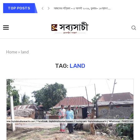
TOP POSTS
আজকের পত্রিকা – ৫ আগস্ট ২০২৬, বুধবার– ১৯শ্রাবণ...
Home
»
land
TAG:
LAND