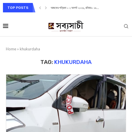
TOP POSTS
আজকের পত্রিকা – ২ আগস্ট ২০২৬, রবিবার– ১৬...
Home
»
khukurdaha
TAG:
KHUKURDAHA