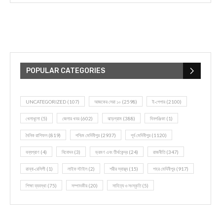
POPULAR CATEGORIES
UNCATEGORIZED
(107)
আজকের সেরা ১০
(2598)
ই-পেপার
(2100)
খেলাধূলো
(5)
জেলার খবর
(602)
ঝাড়গ্রাম
(388)
দিনপঞ্জিকা
(1)
দৈনিক রাশিফল
(819)
পশ্চিম মেদিনীপুর
(2937)
পূর্ব মেদিনীপুর
(1120)
বন্যপ্রাণ
(4)
বিনোদন
(3)
ভ্রমণ এবং তীর্থকেন্দ্র
(24)
রাজনীতি
(347)
রান্না-রেসিপী
(1)
লাইফ স্টাইল
(2)
শরীর স্বাস্থ্য
(15)
শহর মেদিনীপুর
(917)
শিক্ষা ব্যবস্থা
(75)
সম্পাদকীয়
(20)
সাহিত্য ও সংস্কৃতি
(5)