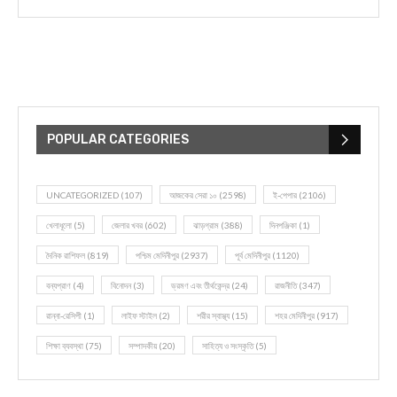
POPULAR CATEGORIES
UNCATEGORIZED
(107)
আজকের সেরা ১০
(2598)
ই-পেপার
(2106)
খেলাধূলো
(5)
জেলার খবর
(602)
ঝাড়গ্রাম
(388)
দিনপঞ্জিকা
(1)
দৈনিক রাশিফল
(819)
পশ্চিম মেদিনীপুর
(2937)
পূর্ব মেদিনীপুর
(1120)
বন্যপ্রাণ
(4)
বিনোদন
(3)
ভ্রমণ এবং তীর্থকেন্দ্র
(24)
রাজনীতি
(347)
রান্না-রেসিপী
(1)
লাইফ স্টাইল
(2)
শরীর স্বাস্থ্য
(15)
শহর মেদিনীপুর
(917)
শিক্ষা ব্যবস্থা
(75)
সম্পাদকীয়
(20)
সাহিত্য ও সংস্কৃতি
(5)