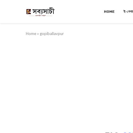
HOME
ই-পেপা
Home
»
gopiballavpur