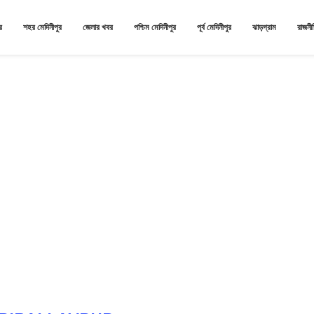
র
শহর মেদিনীপুর
জেলার খবর
পশ্চিম মেদিনীপুর
পূর্ব মেদিনীপুর
ঝাড়গ্রাম
রাজনী