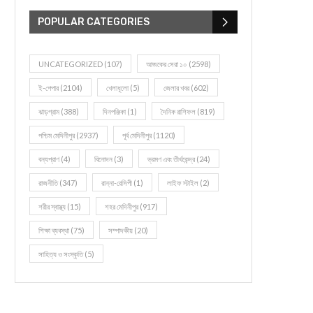
POPULAR CATEGORIES
UNCATEGORIZED
(107)
আজকের সেরা ১০
(2598)
ই-পেপার
(2104)
খেলাধূলো
(5)
জেলার খবর
(602)
ঝাড়গ্রাম
(388)
দিনপঞ্জিকা
(1)
দৈনিক রাশিফল
(819)
পশ্চিম মেদিনীপুর
(2937)
পূর্ব মেদিনীপুর
(1120)
বন্যপ্রাণ
(4)
বিনোদন
(3)
ভ্রমণ এবং তীর্থকেন্দ্র
(24)
রাজনীতি
(347)
রান্না-রেসিপী
(1)
লাইফ স্টাইল
(2)
শরীর স্বাস্থ্য
(15)
শহর মেদিনীপুর
(917)
শিক্ষা ব্যবস্থা
(75)
সম্পাদকীয়
(20)
সাহিত্য ও সংস্কৃতি
(5)