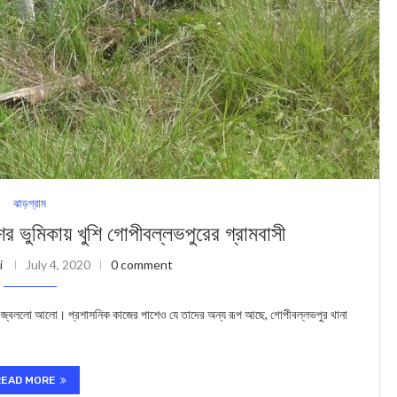
ঝাড়গ্রাম
 ভুমিকায় খুশি গোপীবল্লভপুরের গ্রামবাসী
i
July 4, 2020
0 comment
ামে জ্বললো আলো। প্রশাসনিক কাজের পাশেও যে তাদের অন্য রূপ আছে, গোপীবল্লভপুর থানা
READ MORE