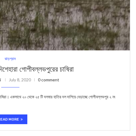
ঝাড়গ্রাম
দিশেহারা গোপীবল্লভপুরের চাষিরা
i
July 8, 2020
0 comment
 চাষিরা। একসাথে ২০ থেকে ২৫ টি দলমার হাতির দল দাপিয়ে বেড়াচ্ছে গোপীবল্লভপুর ২ নং
READ MORE