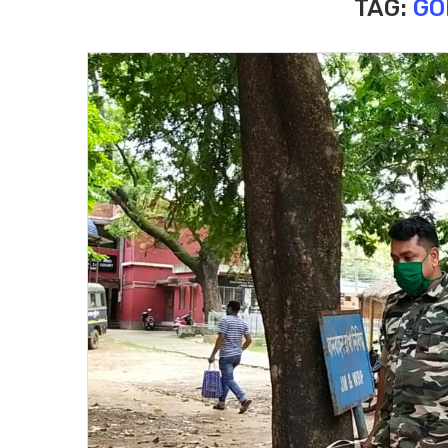
TAG:
GO