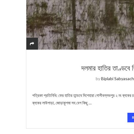
দলমার হাতির তাণ্ডবে 
by
Biplabi Sabyasach
পত্রিকা প্রতিনিধি: ফের হাতির তান্ডবে দিশেহারা গোপীবল্লভপুর ২ নং ব্লকের
ব্লকের লাউপাড়া, জোড়াকুশমা সহ বেশ কিছু …