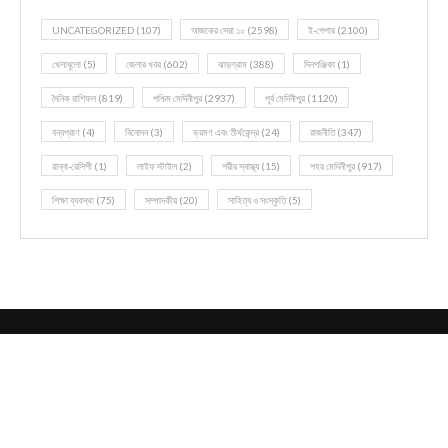
UNCATEGORIZED
(107)
আজকের সেরা ১০
(2598)
ই-পেপার
(2100)
খেলাধূলো
(5)
জেলার খবর
(602)
ঝাড়গ্রাম
(388)
দিনপঞ্জিকা
(1)
দৈনিক রাশিফল
(819)
পশ্চিম মেদিনীপুর
(2937)
পূর্ব মেদিনীপুর
(1120)
বন্যপ্রাণ
(4)
বিনোদন
(3)
ভ্রমণ এবং তীর্থকেন্দ্র
(24)
রাজনীতি
(347)
রান্না-রেসিপী
(1)
লাইফ স্টাইল
(2)
শরীর স্বাস্থ্য
(15)
শহর মেদিনীপুর
(917)
শিক্ষা ব্যবস্থা
(75)
সম্পাদকীয়
(20)
সাহিত্য ও সংস্কৃতি
(5)
@2021 - All Right Reserved. Designed and Developed by
Zapuza