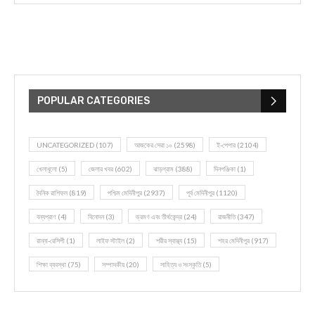
POPULAR CATEGORIES
UNCATEGORIZED
(107)
আজকের সেরা ১০
(2598)
ই-পেপার
(2104)
খেলাধূলো
(5)
জেলার খবর
(602)
ঝাড়গ্রাম
(388)
দিনপঞ্জিকা
(1)
দৈনিক রাশিফল
(819)
পশ্চিম মেদিনীপুর
(2937)
পূর্ব মেদিনীপুর
(1120)
বন্যপ্রাণ
(4)
বিনোদন
(3)
ভ্রমণ এবং তীর্থকেন্দ্র
(24)
রাজনীতি
(347)
রান্না-রেসিপী
(1)
লাইফ স্টাইল
(2)
শরীর স্বাস্থ্য
(15)
শহর মেদিনীপুর
(917)
শিক্ষা ব্যবস্থা
(75)
সম্পাদকীয়
(20)
সাহিত্য ও সংস্কৃতি
(5)