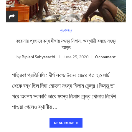
পূর্ব মেদিনীপুর
করোনার প্রভাবে বন্ধ দীঘায় মৎস্য নিলাম, অস্থায়ী বসছে মৎস্য
আড়ৎ
by
Biplabi Sabyasachi
June 25, 2020
0 comment
পত্রিকা প্রতিনিধি : দীর্ঘ লকডাউনের জেরে গত ২৩ মার্চ
থেকে বন্ধ ছিল দিঘা মোহনা মৎস্য নিলাম কেন্দ্র।কিন্তু তা
পরে অবশ্য সরকারি ভাবে মৎস্য নিলাম কেন্দ্র খোলার নির্দেশ
পাওয়া গেলেও স্থানীয় …
READ MORE