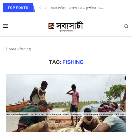
TOP POSTS
আজকের পত্রিকা – ৬ আগস্ট ২০২৬, বৃহস্পতিবার– ২০...
Home
»
fishing
TAG:
FISHING