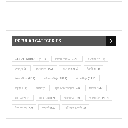
POPULAR CATEGORIES
UNCATEGORIZED
(107)
আজকের সেরা ১০
(2598)
ই-পেপার
(2100)
খেলাধূলো
(5)
জেলার খবর
(602)
ঝাড়গ্রাম
(388)
দিনপঞ্জিকা
(1)
দৈনিক রাশিফল
(819)
পশ্চিম মেদিনীপুর
(2937)
পূর্ব মেদিনীপুর
(1120)
বন্যপ্রাণ
(4)
বিনোদন
(3)
ভ্রমণ এবং তীর্থকেন্দ্র
(24)
রাজনীতি
(347)
রান্না-রেসিপী
(1)
লাইফ স্টাইল
(2)
শরীর স্বাস্থ্য
(15)
শহর মেদিনীপুর
(917)
শিক্ষা ব্যবস্থা
(75)
সম্পাদকীয়
(20)
সাহিত্য ও সংস্কৃতি
(5)