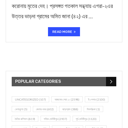
করোনায় মৃতের দেহ। প্রসঙ্গত গতকাল সন্ধ্যায় এগরা-২এর
উত্তর ভাড়দা গ্রামের অমিত জানা (৪২) এর …
READ MORE
POPULAR CATEGORIES
UNCATEGORIZED
(107)
আজকের সেরা ১০
(2598)
ই-পেপার
(2100)
খেলাধূলো
(5)
জেলার খবর
(602)
ঝাড়গ্রাম
(388)
দিনপঞ্জিকা
(1)
দৈনিক রাশিফল
(819)
পশ্চিম মেদিনীপুর
(2937)
পূর্ব মেদিনীপুর
(1120)