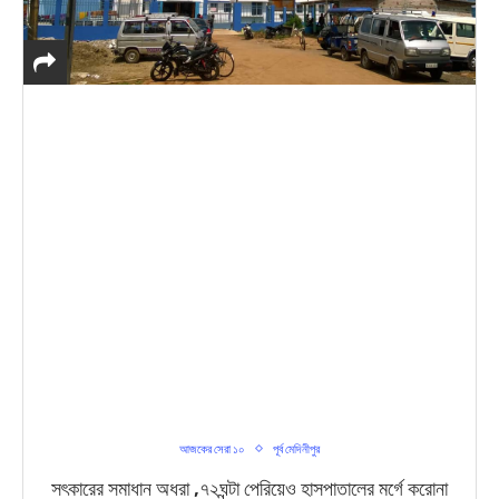
আজকের সেরা ১০
পূর্ব মেদিনীপুর
সৎকারের সমাধান অধরা ,৭২ঘন্টা পেরিয়েও হাসপাতালের মর্গে করোনা