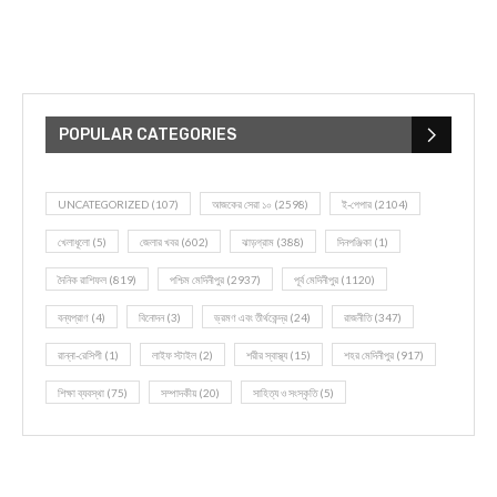
POPULAR CATEGORIES
UNCATEGORIZED
(107)
আজকের সেরা ১০
(2598)
ই-পেপার
(2104)
খেলাধূলো
(5)
জেলার খবর
(602)
ঝাড়গ্রাম
(388)
দিনপঞ্জিকা
(1)
দৈনিক রাশিফল
(819)
পশ্চিম মেদিনীপুর
(2937)
পূর্ব মেদিনীপুর
(1120)
বন্যপ্রাণ
(4)
বিনোদন
(3)
ভ্রমণ এবং তীর্থকেন্দ্র
(24)
রাজনীতি
(347)
রান্না-রেসিপী
(1)
লাইফ স্টাইল
(2)
শরীর স্বাস্থ্য
(15)
শহর মেদিনীপুর
(917)
শিক্ষা ব্যবস্থা
(75)
সম্পাদকীয়
(20)
সাহিত্য ও সংস্কৃতি
(5)