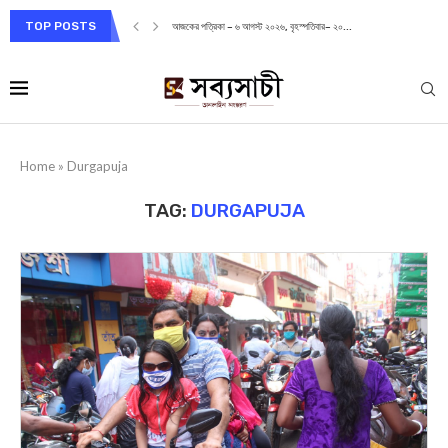
TOP POSTS
আজকের পত্রিকা – ৬ আগস্ট ২০২৬, বৃহস্পতিবার– ২০...
Home
»
Durgapuja
TAG:
DURGAPUJA