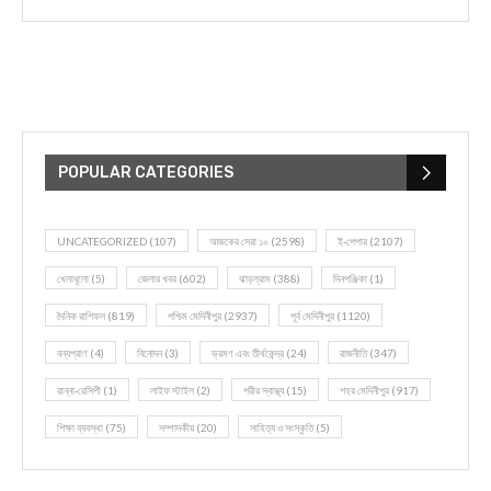
POPULAR CATEGORIES
UNCATEGORIZED
(107)
আজকের সেরা ১০
(2598)
ই-পেপার
(2107)
খেলাধূলো
(5)
জেলার খবর
(602)
ঝাড়গ্রাম
(388)
দিনপঞ্জিকা
(1)
দৈনিক রাশিফল
(819)
পশ্চিম মেদিনীপুর
(2937)
পূর্ব মেদিনীপুর
(1120)
বন্যপ্রাণ
(4)
বিনোদন
(3)
ভ্রমণ এবং তীর্থকেন্দ্র
(24)
রাজনীতি
(347)
রান্না-রেসিপী
(1)
লাইফ স্টাইল
(2)
শরীর স্বাস্থ্য
(15)
শহর মেদিনীপুর
(917)
শিক্ষা ব্যবস্থা
(75)
সম্পাদকীয়
(20)
সাহিত্য ও সংস্কৃতি
(5)