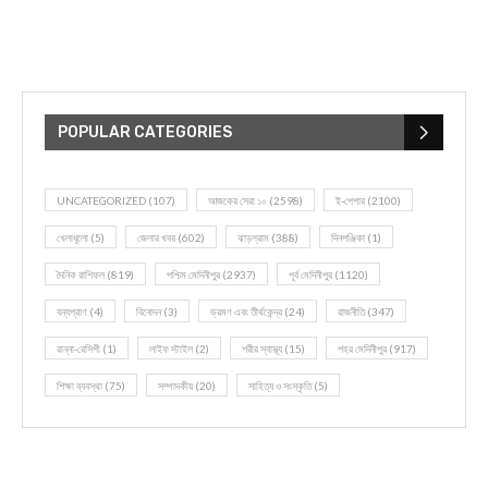
POPULAR CATEGORIES
UNCATEGORIZED
(107)
আজকের সেরা ১০
(2598)
ই-পেপার
(2100)
খেলাধূলো
(5)
জেলার খবর
(602)
ঝাড়গ্রাম
(388)
দিনপঞ্জিকা
(1)
দৈনিক রাশিফল
(819)
পশ্চিম মেদিনীপুর
(2937)
পূর্ব মেদিনীপুর
(1120)
বন্যপ্রাণ
(4)
বিনোদন
(3)
ভ্রমণ এবং তীর্থকেন্দ্র
(24)
রাজনীতি
(347)
রান্না-রেসিপী
(1)
লাইফ স্টাইল
(2)
শরীর স্বাস্থ্য
(15)
শহর মেদিনীপুর
(917)
শিক্ষা ব্যবস্থা
(75)
সম্পাদকীয়
(20)
সাহিত্য ও সংস্কৃতি
(5)