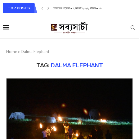
TOP POSTS
আজকের পত্রিকা – ২ আগস্ট ২০২৬, রবিবার– ১৬...
Home
»
Dalma Elephant
TAG:
DALMA ELEPHANT