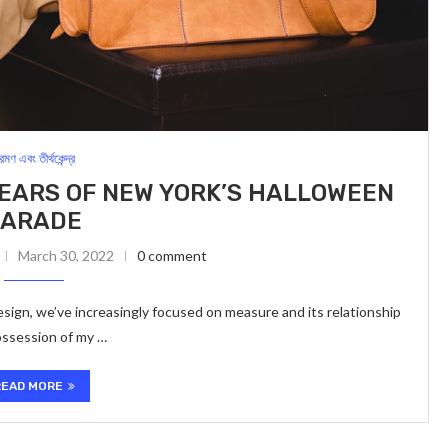
্রমণ এবং তীর্থকেন্দ্র
EARS OF NEW YORK’S HALLOWEEN
PARADE
March 30, 2022
0 comment
sign, we’ve increasingly focused on measure and its relationship
ossession of my …
READ MORE