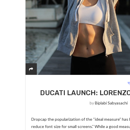
ভ
DUCATI LAUNCH: LORENZO
by
Biplabi Sabyasachi
Dropcap the popularization of the “ideal measure” has l
reduce font size for small screens.” While a good meas