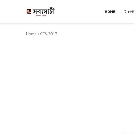
HOME
ই-পেপা
Home
»
CES 2017