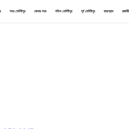
র
শহর মেদিনীপুর
জেলার খবর
পশ্চিম মেদিনীপুর
পূর্ব মেদিনীপুর
ঝাড়গ্রাম
রাজনী