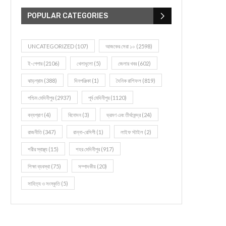
POPULAR CATEGORIES
UNCATEGORIZED
(107)
আজকের সেরা ১০
(2598)
ই-পেপার
(2106)
খেলাধূলো
(5)
জেলার খবর
(602)
ঝাড়গ্রাম
(388)
দিনপঞ্জিকা
(1)
দৈনিক রাশিফল
(819)
পশ্চিম মেদিনীপুর
(2937)
পূর্ব মেদিনীপুর
(1120)
বন্যপ্রাণ
(4)
বিনোদন
(3)
ভ্রমণ এবং তীর্থকেন্দ্র
(24)
রাজনীতি
(347)
রান্না-রেসিপী
(1)
লাইফ স্টাইল
(2)
শরীর স্বাস্থ্য
(15)
শহর মেদিনীপুর
(917)
শিক্ষা ব্যবস্থা
(75)
সম্পাদকীয়
(20)
সাহিত্য ও সংস্কৃতি
(5)