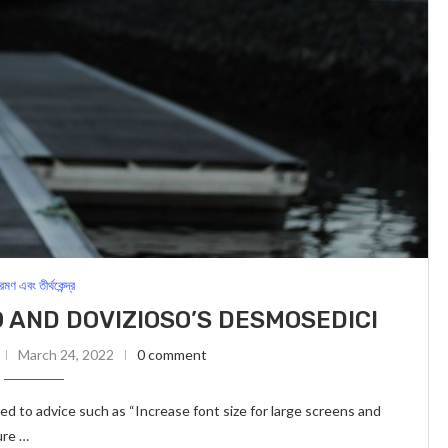
্রমণ এবং তীর্থকেন্দ্র
 AND DOVIZIOSO’S DESMOSEDICI
March 24, 2022
0 comment
ed to advice such as “Increase font size for large screens and
ure …