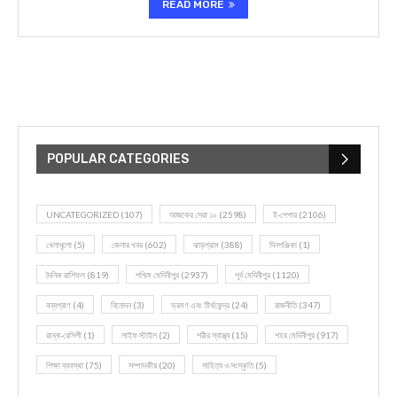
READ MORE
POPULAR CATEGORIES
UNCATEGORIZED
(107)
আজকের সেরা ১০
(2598)
ই-পেপার
(2106)
খেলাধূলো
(5)
জেলার খবর
(602)
ঝাড়গ্রাম
(388)
দিনপঞ্জিকা
(1)
দৈনিক রাশিফল
(819)
পশ্চিম মেদিনীপুর
(2937)
পূর্ব মেদিনীপুর
(1120)
বন্যপ্রাণ
(4)
বিনোদন
(3)
ভ্রমণ এবং তীর্থকেন্দ্র
(24)
রাজনীতি
(347)
রান্না-রেসিপী
(1)
লাইফ স্টাইল
(2)
শরীর স্বাস্থ্য
(15)
শহর মেদিনীপুর
(917)
শিক্ষা ব্যবস্থা
(75)
সম্পাদকীয়
(20)
সাহিত্য ও সংস্কৃতি
(5)