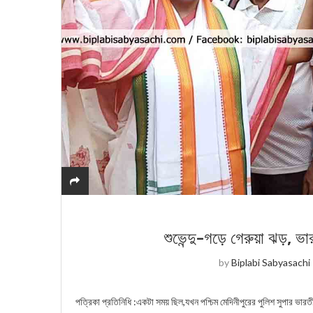
শুভেন্দু-গড়ে গেরুয়া ঝড়, ভ
by
Biplabi Sabyasachi
পত্রিকা প্রতিনিধি :একটা সময় ছিল,যখন পশ্চিম মেদিনীপুরের পুলিশ সুপার ভারত