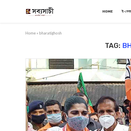
HOME
ই-পেপা
Home
»
bharatighosh
TAG:
B