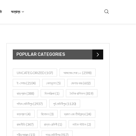
তি
অন্যান্য
POPULAR CATEGORIES
UNCATEGORIZED
(107)
আজকের সেরা ১০
(2598)
ই-পেপার
(2104)
খেলাধূলো
(5)
জেলার খবর
(602)
ঝাড়গ্রাম
(388)
দিনপঞ্জিকা
(1)
দৈনিক রাশিফল
(819)
পশ্চিম মেদিনীপুর
(2937)
পূর্ব মেদিনীপুর
(1120)
বন্যপ্রাণ
(4)
বিনোদন
(3)
ভ্রমণ এবং তীর্থকেন্দ্র
(24)
রাজনীতি
(347)
রান্না-রেসিপী
(1)
লাইফ স্টাইল
(2)
শরীর স্বাস্থ্য
(15)
শহর মেদিনীপুর
(917)