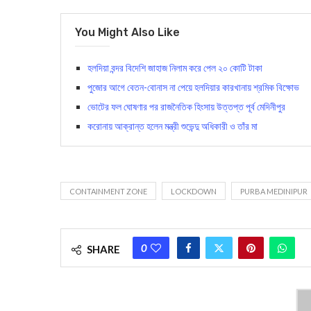
You Might Also Like
হলদিয়া বন্দর বিদেশি জাহাজ নিলাম করে পেল ২০ কোটি টাকা
পুজোর আগে বেতন-বোনাস না পেয়ে হলদিয়ার কারখানায় শ্রমিক বিক্ষোভ
ভোটের ফল ঘোষণার পর রাজনৈতিক হিংসায় উত্তপ্ত পূর্ব মেদিনীপুর
করোনায় আক্রান্ত হলেন মন্ত্রী শুভেন্দু অধিকারী ও তাঁর মা
CONTAINMENT ZONE
LOCKDOWN
PURBA MEDINIPUR
0
SHARE