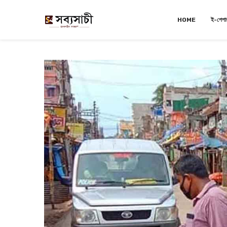
HOME
ই-পেপা