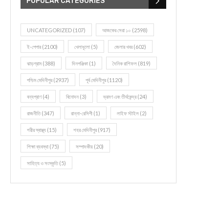
POPULAR CATEGORIES
UNCATEGORIZED
(107)
আজকের সেরা ১০
(2598)
ই-পেপার
(2100)
খেলাধূলো
(5)
জেলার খবর
(602)
ঝাড়গ্রাম
(388)
দিনপঞ্জিকা
(1)
দৈনিক রাশিফল
(819)
পশ্চিম মেদিনীপুর
(2937)
পূর্ব মেদিনীপুর
(1120)
বন্যপ্রাণ
(4)
বিনোদন
(3)
ভ্রমণ এবং তীর্থকেন্দ্র
(24)
রাজনীতি
(347)
রান্না-রেসিপী
(1)
লাইফ স্টাইল
(2)
শরীর স্বাস্থ্য
(15)
শহর মেদিনীপুর
(917)
শিক্ষা ব্যবস্থা
(75)
সম্পাদকীয়
(20)
সাহিত্য ও সংস্কৃতি
(5)