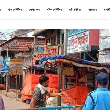
র
শহর মেদিনীপুর
জেলার খবর
পশ্চিম মেদিনীপুর
পূর্ব মেদিনীপুর
ঝাড়গ্রাম
রাজনী