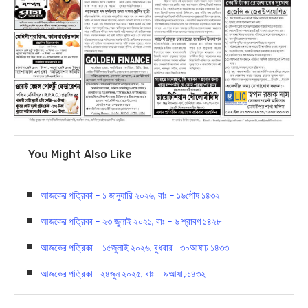
You Might Also Like
আজকের পত্রিকা – ১ জানুযারি ২০২৬, বাঃ – ১৬পৌষ ১৪৩২
আজকের পত্রিকা – ২৩ জুলাই ২০২১, বাঃ – ৬ শ্রাবণ ১৪২৮
আজকের পত্রিকা – ১৫জুলাই ২০২৬, বুধবার– ৩০আষাঢ় ১৪৩৩
আজকের পত্রিকা –২৪জুন ২০২৫, বাঃ – ৯আষাঢ়১৪৩২