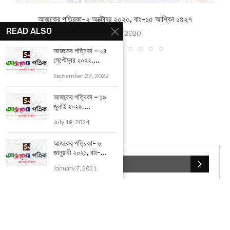
আজকের পত্রিকা-২ অক্টোবর ২০২০, বাং-১৫ আশ্বিন ১৪২৭
READ ALSO
October 2, 2020
আজকের পত্রিকা – ২৪
সেপ্টেম্বর ২০২২,...
September 27, 2022
আজকের পত্রিকা – ১৯
জুলাই ২০২৪,...
July 19, 2024
আজকের পত্রিকা- ৬
জানুয়ারী ২০২১, বাং-...
POPULAR CATEGORIES
January 7, 2021
UNCATEGORIZED
(107)
আজকের সেরা ১০
(2598)
ই-পেপার
(2100)
খেলাধূলো
(5)
জেলার খবর
(602)
ঝাড়গ্রাম
(388)
দিনপঞ্জিকা
(1)