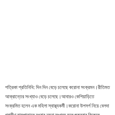
পত্রিকা প্রতিনিধি: দিন দিন বেড়ে চলেছে করোনা সংক্রমন।রীতিমত
আক্রান্তের সংখ্যাও বেড়ে চলেছে।আবারও কেশিয়াড়িতে
সংক্রমিত হলেন এক মহিলা স্বাস্থ্যকর্মী।করোনা উপসর্গ নিয়ে বেলদা
গ্রামীণ হাসপাতালে বুধবার নমুনা সংগ্রহ হলে শুক্রবার বিকেলে