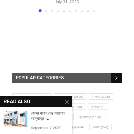
July 31, 2020
POPULAR CATEGORIES
UNCATEGORIZED
(107)
আজকের সেরা ১০
(2598)
ই-পেপার
(2100)
READ ALSO
খেলাধূলো
(5)
জেলার খবর
(602)
ঝাড়গ্রাম
(388)
দিনপঞ্জিকা
(1)
বেলদা থানায় ফের করোনায়
দৈনিক রাশিফল
(819)
পশ্চিম মেদিনীপুর
(2937)
পূর্ব মেদিনীপুর
(1120)
আক্রান্ত ২...
বন্যপ্রাণ
(4)
বিনোদন
(3)
ভ্রমণ এবং তীর্থকেন্দ্র
(24)
রাজনীতি
(347)
September 9, 2020