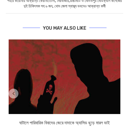
শহরে করোনায় আক্রান্ত কেরানীতোলা, মিরবাজার,রাঙামাটি ও মেদিনীপুর মেডিক্যাল কলেজের
দুই চিকিৎসক সহ ৬ জন, খোদ জেলা স্বাস্থ্য ভবনেও আক্রান্ত কর্মী
YOU MAY ALSO LIKE
ঘাটালে পারিবারিক বিবাদের জেরে দাদাকে অ্যাসিড ছুড়ে মারল ভাই