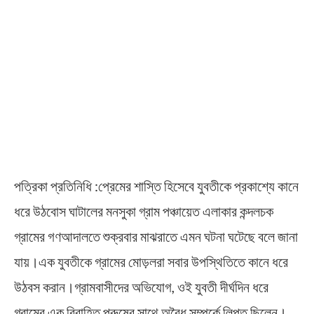
পত্রিকা প্রতিনিধি :প্রেমের শাস্তি হিসেবে যুবতীকে প্রকাশ্যে কানে
ধরে উঠবোস ঘাটালের মনসুকা গ্রাম পঞ্চায়েত এলাকার কন্দলচক
গ্রামের গণআদালতে শুক্রবার মাঝরাতে এমন ঘটনা ঘটেছে বলে জানা
যায়।এক যুবতীকে গ্রামের মোড়লরা সবার উপস্থিতিতে কানে ধরে
উঠবস করান।গ্রামবাসীদের অভিযোগ, ওই যুবতী দীর্ঘদিন ধরে
গ্রামের এক বিবাহিত পুরুষের সাথে অবৈধ সম্পর্কে লিপ্ত ছিলেন।