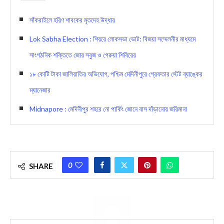
সাঁকরাইলে হরিণ শাবকের মৃতদেহ উদ্ধার
Lok Sabha Election : শিয়রে লোকসভা ভোট: বিজয়া সম্মেলনীর মাধ্যমে
সাংগঠনিক শক্তিতে জোর সবুজ ও গেরুয়া শিবিরের
১৮ কোটি টাকা জালিয়াতির অভিযোগ, পশ্চিম মেদিনীপুরে গ্রেফতার স্টেট ব্যাঙ্কের
ম্যানেজার
Midnapore : মেদিনীপুর শহরে নো পার্কিং জোনে বাস দাঁড়ানোয় জরিমানা
0
SHARE