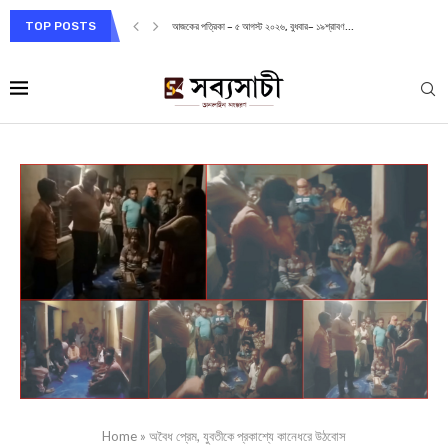
TOP POSTS
আজকের পত্রিকা – ৫ আগস্ট ২০২৬, বুধবার– ১৯শ্রাবণ...
Home
»
অবৈধ প্রেম, যুবতীকে প্রকাশ্যে কানেধরে উঠবোস