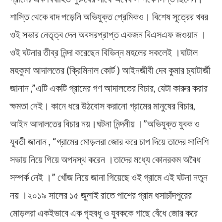
শাস্তি থেকে বাদ পড়েনি অভিযুক্ত প্রেমিকও। বিশেষ সূত্রের খবর
ওই সভার নেতৃত্ব দেন অবসরপ্রাপ্ত একজন বিএসএফ জওয়ান ।
ওই ঘটনার তীব্র নিন্দা করেছেন বিভিন্ন মহলের সকলেই ।ঘাটাল
মহকুমা আদালতের (ক্রিমিনাল কোর্ট ) আইনজীবী দেব কুমার চ্যাটার্জী
জানান ,”এটি একটি গ্রামের গণ আদালতের বিচার, যেটা কারুর করার
ক্ষমতা নেই। কানে ধরে উঠবোস করানো গ্রামের মানুষের বিচার,
আইন আদালতের বিচার নয়।ঘটনা নিন্দনীয় ।”অভিযুক্ত যুবক ও
যুবতী জানান , “গ্রামের মোড়লরা জোর করে চাপ দিয়ে তাদের সালিশি
সভায় নিয়ে গিয়ে অপদস্থ করেন ।তাদের মধ্যে কোনরকম অবৈধ
সম্পর্ক নেই ।” খোঁজ নিয়ে জানা গিয়েছে ওই গ্রামে এই ঘটনা নতুন
নয় ।২০১৯ সালের ১৫ জুলাই রাতে পাশের গ্রাম ধসাচাঁদপুরের
মোড়লরা একইভাবে এক গৃহবধূ ও যুবককে গাছে বেঁধে জোর করে