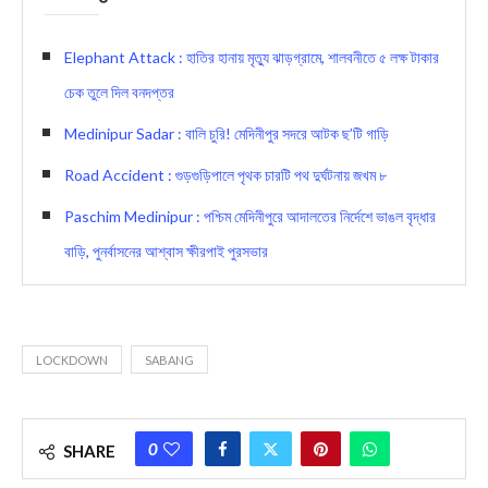
Elephant Attack : হাতির হানায় মৃত্যু ঝাড়গ্রামে, শালবনীতে ৫ লক্ষ টাকার
চেক তুলে দিল বনদপ্তর
Medinipur Sadar : বালি চুরি! মেদিনীপুর সদরে আটক ছ’টি গাড়ি
Road Accident : গুড়গুড়িপালে পৃথক চারটি পথ দুর্ঘটনায় জখম ৮
Paschim Medinipur : পশ্চিম মেদিনীপুরে আদালতের নির্দেশে ভাঙল বৃদ্ধার
বাড়ি, পুনর্বাসনের আশ্বাস ক্ষীরপাই পুরসভার
LOCKDOWN
SABANG
0
SHARE