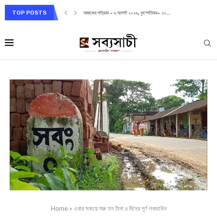
TOP POSTS
আজকের পত্রিকা – ৬ আগস্ট ২০২৬, বৃহস্পতিবার– ২০...
Home
»
এবার সবংয়ে শুরু হল টানা ৪ দিনের পূর্ণ লকডাউন