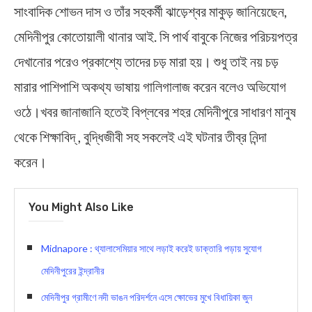
সাংবাদিক শোভন দাস ও তাঁর সহকর্মী ঝাড়েশ্বর মাকুড় জানিয়েছেন,
মেদিনীপুর কোতোয়ালী থানার আই. সি পার্থ বাবুকে নিজের পরিচয়পত্র
দেখানোর পরেও প্রকাশ্যে তাদের চড় মারা হয়। শুধু তাই নয় চড়
মারার পাশিপাশি অকথ্য ভাষায় গালিগালাজ করেন বলেও অভিযোগ
ওঠে।খবর জানাজানি হতেই বিপ্লবের শহর মেদিনীপুরে সাধারণ মানুষ
থেকে শিক্ষাবিদ্ , বুদ্ধিজীবী সহ সকলেই এই ঘটনার তীব্র নিন্দা
করেন।
You Might Also Like
Midnapore : থ্যালাসেমিয়ার সাথে লড়াই করেই ডাক্তারি পড়ায় সুযোগ
মেদিনীপুরের ইন্দ্রানীর
মেদিনীপুর গ্রামীণে নদী ভাঙন পরিদর্শনে এসে ক্ষোভের মুখে বিধায়িকা জুন