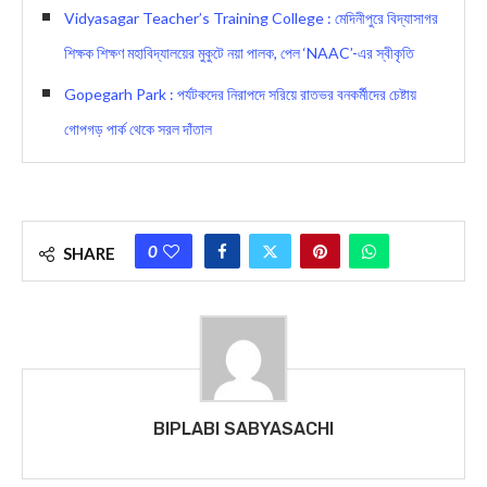
Vidyasagar Teacher’s Training College : মেদিনীপুরে বিদ্যাসাগর
শিক্ষক শিক্ষণ মহাবিদ্যালয়ের মুকুটে নয়া পালক, পেল ‘NAAC’-এর স্বীকৃতি
Gopegarh Park : পর্যটকদের নিরাপদে সরিয়ে রাতভর বনকর্মীদের চেষ্টায়
গোপগড় পার্ক থেকে সরল দাঁতাল
0
SHARE
BIPLABI SABYASACHI