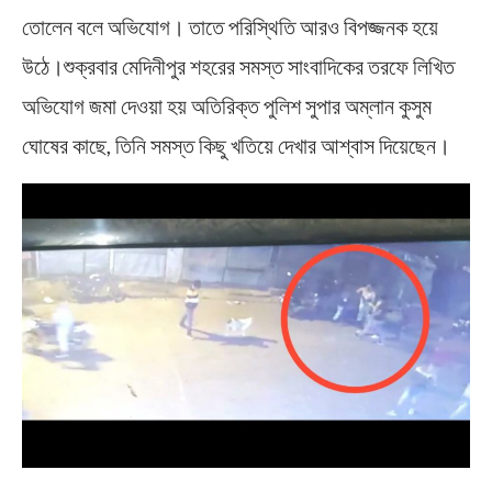
তোলেন বলে অভিযোগ। তাতে পরিস্থিতি আরও বিপজ্জনক হয়ে
উঠে।শুক্রবার মেদিনীপুর শহরের সমস্ত সাংবাদিকের তরফে লিখিত
অভিযোগ জমা দেওয়া হয় অতিরিক্ত পুলিশ সুপার অম্লান কুসুম
ঘোষের কাছে, তিনি সমস্ত কিছু খতিয়ে দেখার আশ্বাস দিয়েছেন।