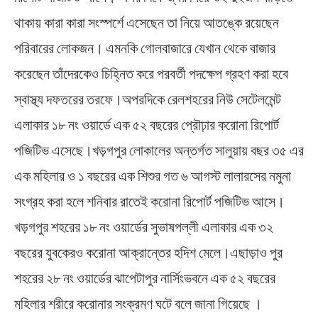
থাকায় কারা কারা সংস্পর্শে এসেছেন তা নিয়ে আতঙ্কে রয়েছেন
পরিবারের লোকজন। এমনকি গোলবাজারে যেখান থেকে বাজার
করেছেন তাঁদেরকেও চিহ্নিত করে পরবর্তী পদক্ষেপ গ্রহণ করা হবে
স্বাস্থ্য দফতরের তরফে।অপরদিকে রেলশহরের নিউ সেটেলমেন্ট
এলাকার ১৮ নং ওয়ার্ডে এক ৫২ বছরের প্র‍ৌঢ়ার করোনা রিপোর্ট
পজিটিভ এসেছে।খড়গপুর লোকালের অন্তর্গত সালুয়ায় বছর ৩৫ এর
এক মহিলার ও ১ বছরের এক শিশুর গত ৬ আগস্ট লালারসের নমুনা
সংগ্রহ করা হলে শনিবার রাতেই করোনা রিপোর্ট পজিটিভ আসে।
খড়গপুর শহরের ১৮ নং ওয়ার্ডের সুভাষপল্লী এলাকার এক ৩২
বছরের যুবকেরও করোনা আক্রান্তের হদিশ মেলে।এছাড়াও পুর
শহরের ২৮ নং ওয়ার্ডের ঝাপেটাপুর নার্সিংভবনে এক ৫২ বছরের
মহিলার শরীরে করোনার সংক্রমণ ঘটে বলে জানা গিয়েছে ।