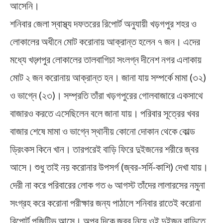
আসেনি।
শনিবার জেলা স্বাস্থ্য দফতরের রিপোর্ট অনুযায়ী খড়গপুর শহর ও
লোকালের অধীনে মোট করোনায় আক্রান্ত হলেন ৭ জন। এদের
মধ্যে খড়্গপুর লোকালের তালবাগিচা সংলগ্ন দীনেশ নগর এলাকায়
মোট ২ জন করোনায় আক্রান্ত হন। জানা যায় সম্পর্কে মামা (৩২)
ও ভাগ্নে (২৩)। সম্প্রতি তাঁরা খড়গপুরের গোলবাজারে একসাথে
বাজারও করতে এসেছিলেন বলে জানা যায়। পরিবার সূত্রের খবর
বাজার শেষে মামা ও ভাগ্নে স্থানীয় কোনো দোকান থেকে কোল্ড
ড্রিংকস কিনে খান। তারপরেই বাড়ি ফিরে দুইজনের শরীরে জ্বর
আসে। শুধু তাই নয় করোনার উপসর্গ (জ্বর-সর্দি-কাশি) দেখা যায়।
দেরী না করে পরিবারের লোক গত ৬ আগস্ট তাঁদের লালারসের নমুনা
সংগ্রহ করে করোনা পরীক্ষার জন্য পাঠালে শনিবার রাতেই করোনা
রিপোর্ট পজিটিভ আসে। অপর দিকে জ্বর নিয়ে ওই দুইজন বাড়িতে