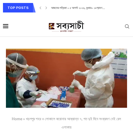
TOP POSTS
আজকের পত্রিকা – ৫ আগস্ট ২০২৬, বুধবার– ১৯শ্রাবণ...
Home
»
খড়গপুর শহর ও লোকালে করোনায় আক্রান্ত ৭, গত দুই দিনে সংক্রমণ নেই রেল
এলাকায়