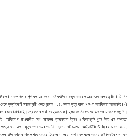
ঘটেছিল। বৃহস্পতিবার পূর্ণ হল ১০ বছর। ঐ দুর্ঘটনায় মৃত্যু হয়েছিল ১৪৮ জন রেলযাত্রীর। ঐ দিন
 থেকে মুম্বাইগামী জ্ঞানেশ্বরী এক্সপ্রেসের। ১৪৮জনের মৃত্যু ছাড়াও জখম হয়েছিলেন অনেকেই। ঐ
িত্বভার নেয় সিবিআই। গ্রেফতার করা হয় ২০জনকে। ২জন জামিন পেলেও এখনও ১৮জন জেলবন্দী।
ঘটে। অভিযোগ, মাওবাদীরা আপ লাইনের প্যনড্রোল ক্লিপ ও ফিসপ্লেট খুলে দিয়ে এই নাশকতা
য়েছেন যারা এখন মৃত্যু শংসাপত্র পাননি। মৃতের পরিজনদের আইনজীবী তীর্থঙ্কর ভকত বলেন,
এখনও ঘটনাস্থলের সামনে পড়ে রয়েছে ট্রেনের কামরার অংশ। দশ বছর আগের ওই দিনটির কথা মনে