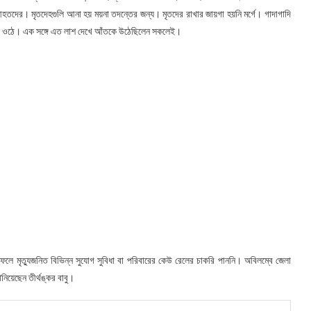
দের। মৃতদেহগুলি আনা হয় ময়না তদন্তের জন্য। মৃতদের রাখার জায়গা হয়নি মর্গে। গাদাগাদি
ে ওঠে। এক সঙ্গে এত লাশ দেখে আঁতকে উঠেছিলেন সকলেই।
ফলে মৃত্যুজনিত বিভিন্ন সুযোগ সুবিধা বা পরিবারের কেউ রেলের চাকরি পাননি। অবিলম্বে জেলা
নিয়েছেন তীর্থঙ্কর বাবু।