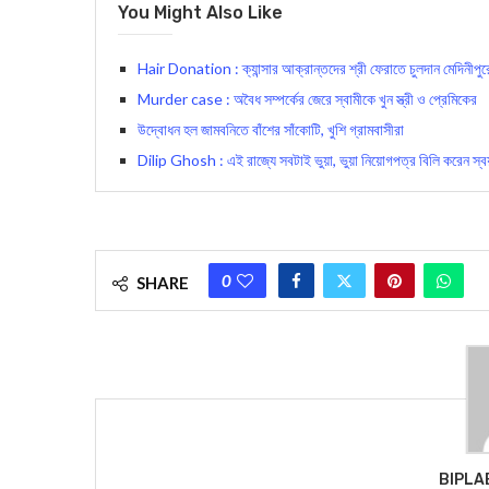
You Might Also Like
Hair Donation : ক্যান্সার আক্রান্তদের শ্রী ফেরাতে চুলদান মেদিনীপুর
Murder case : অবৈধ সম্পর্কের জেরে স্বামীকে খুন স্ত্রী ও প্রেমিকের
উদ্বোধন হল জামবনিতে বাঁশের সাঁকোটি, খুশি গ্রামবাসীরা
Dilip Ghosh : এই রাজ্যে সবটাই ভুয়া, ভুয়া নিয়োগপত্র বিলি করেন স্বয়ং
0
SHARE
BIPLA