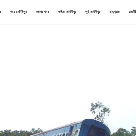
র
শহর মেদিনীপুর
জেলার খবর
পশ্চিম মেদিনীপুর
পূর্ব মেদিনীপুর
ঝাড়গ্রাম
রাজনী