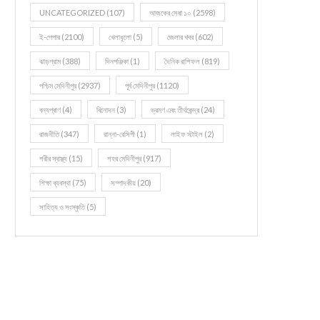
UNCATEGORIZED
(107)
আজকের সেরা ১০
(2598)
ই-পেপার
(2100)
খেলাধূলো
(5)
জেলার খবর
(602)
ঝাড়গ্রাম
(388)
দিনপঞ্জিকা
(1)
দৈনিক রাশিফল
(819)
পশ্চিম মেদিনীপুর
(2937)
পূর্ব মেদিনীপুর
(1120)
বন্যপ্রাণ
(4)
বিনোদন
(3)
ভ্রমণ এবং তীর্থকেন্দ্র
(24)
রাজনীতি
(347)
রান্না-রেসিপী
(1)
লাইফ স্টাইল
(2)
শরীর স্বাস্থ্য
(15)
শহর মেদিনীপুর
(917)
শিক্ষা ব্যবস্থা
(75)
সম্পাদকীয়
(20)
সাহিত্য ও সংস্কৃতি
(5)