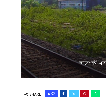
জ্ঞানেশ্বরী এক
0
SHARE