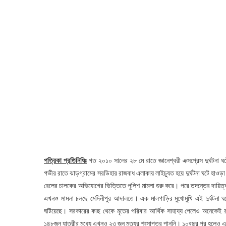
পত্রিকা প্রতিনিধিঃ
গত ২০১০ সালের ২৮ মে রাতে জ্ঞানেশ্বরী এক্সপ্রেস দুর্ঘটনা 
গভীর রাতে ঝাড়গ্রামের সরডিহার রাজবাধ এলাকায় লাইচ্যুত হয়ে দুর্ঘটনা ঘটে হাওড়া
রেলের চালকের অভিযোগের ভিত্তিতে পুলিশ মামলা শুরু করে। পরে তদন্তের দায়
এখনও মামলা চলছে মেদিনীপুর আদালতে। এক মালগাড়ির মুখোমুখি এই দুর্ঘটনা 
ঘটিয়েছে। সরকারের কাছ থেকে মৃতের পরিবার আর্থিক সাহায্য পেলেও অনেকেই র
১৪৮জন যাত্রীর মধ্যে এখনও ২৩ জন মৃত্যুর শংসাপত্র পাননি। ১০বছর পর হলেও 