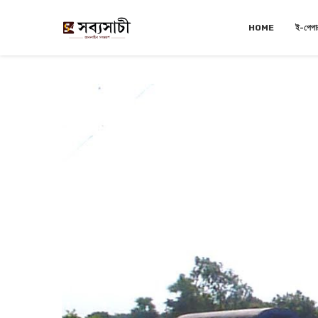
HOME
ই-পেপা