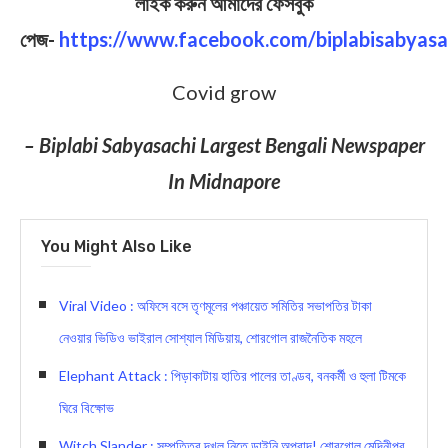
লাইক করুন আমাদের ফেসবুক
পেজ-
https://www.facebook.com/biplabisabyasa
Covid grow
– Biplabi Sabyasachi Largest Bengali Newspaper
In Midnapore
You Might Also Like
Viral Video : অফিসে বসে তৃণমূলের পঞ্চায়েত সমিতির সভাপতির টাকা
নেওয়ার ভিডিও ভাইরাল সোশ্যাল মিডিয়ায়, শোরগোল রাজনৈতিক মহলে
Elephant Attack : পিড়াকাটায় হাতির পালের তাণ্ডব, বনকর্মী ও হুলা টিমকে
ঘিরে বিক্ষোভ
Witch Slander : সম্পত্তির দখল নিতে ডাইনি অপবাদ! শোরগোল মেদিনীপুর