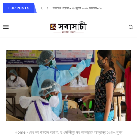
TOP POSTS
আজকের পত্রিকা – ২৮ জুলাই ২০২৬, মঙ্গলবার– ১১...
Home
»
ফের ভয় বাড়চ্ছে করোনা, দু-মেদিনীপুর সহ ঝাড়গ্রামে আক্রান্ত ১৫৪৯ ,সুস্থ