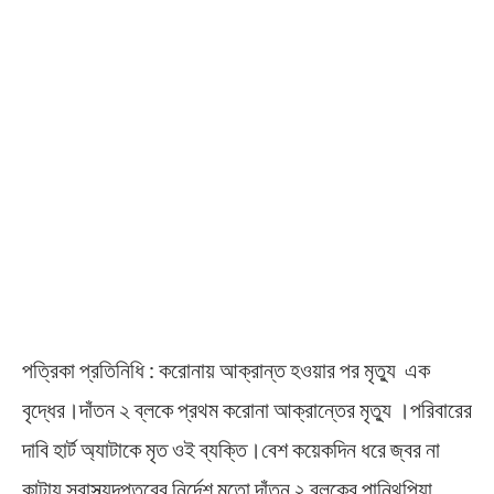
পত্রিকা প্রতিনিধি : করোনায় আক্রান্ত হওয়ার পর মৃত্যু এক
বৃদ্ধের।দাঁতন ২ ব্লকে প্রথম করোনা আক্রান্তের মৃত্যু ।পরিবারের
দাবি হার্ট অ্যাটাকে মৃত ওই ব্যক্তি।বেশ কয়েকদিন ধরে জ্বর না
কাটায় স্বাস্থ্যদপ্তরের নির্দেশ মতো দাঁতন ২ ব্লকের পানিথুপিয়া