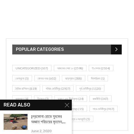
POPULAR CATEGORIES
UNCATEGORIZED
(107)
আজকের সেরা ১০
(2598)
ই-পেপার
(2104)
খেলাধূলো
(5)
জেলার খবর
(602)
ঝাড়গ্রাম
(388)
দিনপঞ্জিকা
(1)
দৈনিক রাশিফল
(819)
পশ্চিম মেদিনীপুর
(2937)
পূর্ব মেদিনীপুর
(1120)
বন্যপ্রাণ
(4)
বিনোদন
(3)
ভ্রমণ এবং তীর্থকেন্দ্র
(24)
রাজনীতি
(347)
READ ALSO
রান্না-রেসিপী
(1)
লাইফ স্টাইল
(2)
শরীর স্বাস্থ্য
(15)
শহর মেদিনীপুর
(917)
চন্দ্রকোনা রোডে যুবকের
শিক্ষা ব্যবস্থা
(75)
সম্পাদকীয়
(20)
সাহিত্য ও সংস্কৃতি
(5)
অজ্ঞাত পরিচয়ের মৃতদেহ...
June 2, 2020