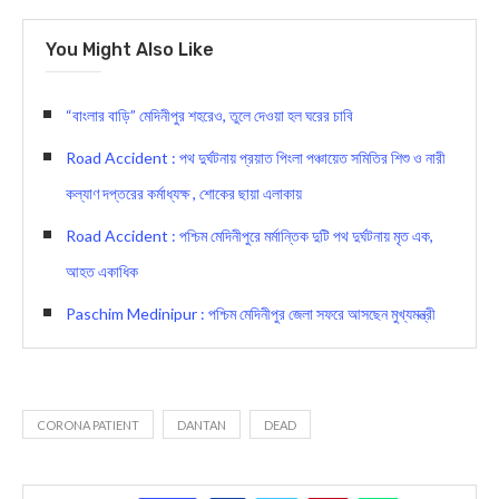
You Might Also Like
“বাংলার বাড়ি” মেদিনীপুর শহরেও, তুলে দেওয়া হল ঘরের চাবি
Road Accident : পথ দুর্ঘটনায় প্রয়াত পিংলা পঞ্চায়েত সমিতির শিশু ও নারী
কল্যাণ দপ্তরের কর্মাধ্যক্ষ , শোকের ছায়া এলাকায়
Road Accident : পশ্চিম মেদিনীপুরে মর্মান্তিক দুটি পথ দুর্ঘটনায় মৃত এক,
আহত একাধিক
Paschim Medinipur : পশ্চিম মেদিনীপুর জেলা সফরে আসছেন মুখ্যমন্ত্রী
CORONA PATIENT
DANTAN
DEAD