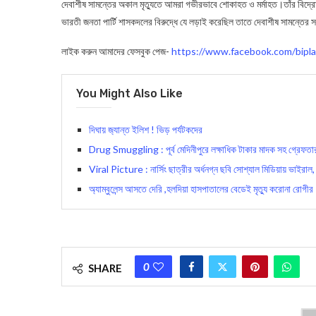
দেবাশীষ সামন্তের অকাল মৃত্যুতে আমরা গভীরভাবে শোকাহত ও মর্মাহত।তাঁর বিদ্রো
ভারতী জনতা পার্টি শাসকদলের বিরুদ্ধে যে লড়াই করেছিল তাতে দেবাশীষ সামন্তের 
লাইক করুন আমাদের ফেসবুক পেজ-
https://www.facebook.com/bipla
You Might Also Like
দিঘায় জ‍্যান্ত ইলিশ ! ভিড় পর্যটকদের
Drug Smuggling : পূর্ব মেদিনীপুরে লক্ষাধিক টাকার মাদক সহ গ্রেফতা
Viral Picture : নার্সিং ছাত্রীর অর্ধনগ্ন ছবি সোশ্যাল মিডিয়ায় ভাইরাল,
অ্যাম্বুলেন্স আসতে দেরি ,হলদিয়া হাসপাতালের বেডেই মৃত্যু করোনা রোগীর
0
SHARE