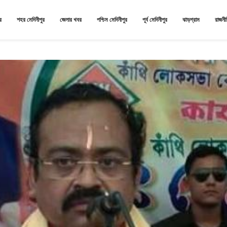
র
শহর মেদিনীপুর
জেলার খবর
পশ্চিম মেদিনীপুর
পূর্ব মেদিনীপুর
ঝাড়গ্রাম
রাজনী