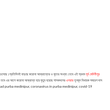
়েই চলেছে।প্রতিদিনই বাড়ছে করোনা আক্রান্তের ও মৃতের সংখ্যা।তবে এই প্রথম
পূর্ব মেদিনীপুর
ন্তর।তবে এর আগে করোনা আক্রান্ত হয়ে মৃত্যু হয়েছে শাসকদলের
এগরার
তৃনমূল বিধায়ক সমরেশ দাস
d purba medinipur, coronavirus in purba medinipur, covid-19