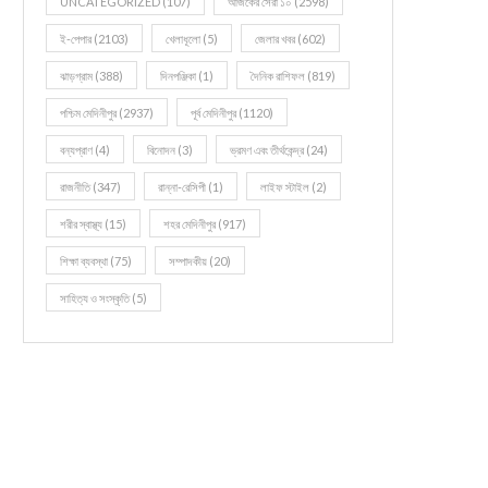
UNCATEGORIZED
(107)
আজকের সেরা ১০
(2598)
ই-পেপার
(2103)
খেলাধূলো
(5)
জেলার খবর
(602)
ঝাড়গ্রাম
(388)
দিনপঞ্জিকা
(1)
দৈনিক রাশিফল
(819)
পশ্চিম মেদিনীপুর
(2937)
পূর্ব মেদিনীপুর
(1120)
বন্যপ্রাণ
(4)
বিনোদন
(3)
ভ্রমণ এবং তীর্থকেন্দ্র
(24)
রাজনীতি
(347)
রান্না-রেসিপী
(1)
লাইফ স্টাইল
(2)
শরীর স্বাস্থ্য
(15)
শহর মেদিনীপুর
(917)
শিক্ষা ব্যবস্থা
(75)
সম্পাদকীয়
(20)
সাহিত্য ও সংস্কৃতি
(5)