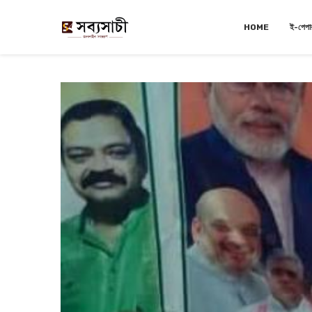
HOME
ই-পেপা