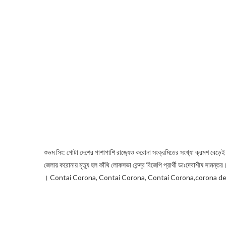
শুভম সিং: গোটা দেশের পাশাপাশি রাজ‍্যেও করোনা সংক্রমিতের সংখ্যা ক্রমশ বেড
জেলায় করোনায় মৃত্যু হল কাঁথি লোকসভা কেন্দ্র বিজেপি প্রার্থী ডাঃদেবাশীষ সাম
।
Contai Corona, Contai Corona, Contai Corona,corona dea