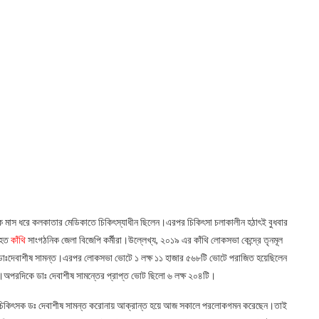
 এক মাস ধরে কলকাতার মেডিকাতে চিকিৎস্যাধীন ছিলেন।এরপর চিকিৎসা চলাকালীন হঠাৎই বুধবার
াহত
কাঁথি
সাংগঠনিক জেলা বিজেপি কর্মীরা।উল্লেখ্য, ২০১৯ এর কাঁথি লোকসভা কেন্দ্রে তৃনমূল
হয়েছিলেন ডাঃদেবাশীষ সামন্ত।এরপর লোকসভা ভোটে ১ লক্ষ ১১ হাজার ৫৬৮টি ভোটে পরাজিত হয়েছিলেন
টি।অপরদিকে ডাঃ দেবাশীষ সামন্তের প্রাপ্ত ভোট ছিলো ৬ লক্ষ ২০৪টি।
া চিকিৎসক ডঃ দেবাশীষ সামন্ত করোনায় আক্রান্ত হয়ে আজ সকালে পরলোকগমন করেছেন।তাই