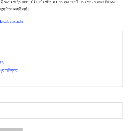
হী আত্মার শান্তি কামনা করি ও তাঁর পরিবারকে সমবেদনা জানাই।তবে গত লোকসভা নির্বাচনে
সহযোগিতা অনস্বীকার্য।
bisabyasachi
র ২
 ধৃত অভিযুক্ত