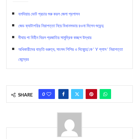
হলদিয়ায় ভোট প্রচার শুরু করল জেলা প্রশাসন
জেড ক্যাটাগরির নিরাপত্তা নিয়ে বিধানসভায় রওনা দিলেন শুভেন্দু
দীঘায় পা বিহীন বিরল প্রজাতির সামুদ্রিক কচ্ছপ উদ্ধার
অধিকারীদের বাড়তি গুরুত্ব, সাংসদ শিশির ও দিব্যেন্দু’কে ‘ Y প্লাস ‘ নিরাপত্তা
কেন্দ্রের
0
SHARE