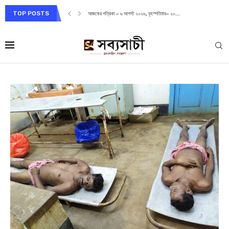
TOP POSTS
আজকের পত্রিকা – ৬ আগস্ট ২০২৬, বৃহস্পতিবার– ২০...