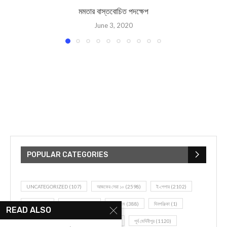
মমতার বাস্তবোচিত পদক্ষেপ
June 3, 2020
POPULAR CATEGORIES
UNCATEGORIZED
(107)
আজকের সেরা ১০
(2598)
ই-পেপার
(2102)
খেলাধূলো
(5)
জেলার খবর
(602)
ঝাড়গ্রাম
(388)
দিনপঞ্জিকা
(1)
READ ALSO
দৈনিক রাশিফল
(819)
পশ্চিম মেদিনীপুর
(2937)
পূর্ব মেদিনীপুর
(1120)