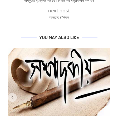
পাঁশকুড়ায় বৃহন্নলার পরিচর্যায় ৮ বছর পর সন্তান লাভ দম্পতির
next post
আজকের রাশিফল
YOU MAY ALSO LIKE